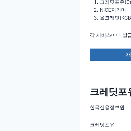
크레딧포유(Cre
NICE지키미
올크레딧(KCB
각 서비스마다 발급
개
크레딧포유
한국신용정보원
크레딧포유