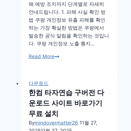
해 예방 조치까지 단계별로 자세히
계
안내드립니다. 1. 피해 사실 확인 방
란
법 쿠팡 개인정보 유출 피해를 확인
파
하는 가장 확실한 방법은 쿠팡에서
는
발송한 공식 알림을 확인하는 것입니
곳
다. 쿠팡 개인정보 노출 통지…
쿠
Read More
팡
개
인
다운로드
정
한컴 타자연습 구버전 다
보
운로드 사이트 바로가기
누
출
무료 설치
유
By
mindovermatter26
11월 27,
출
2025
11월 27, 2025