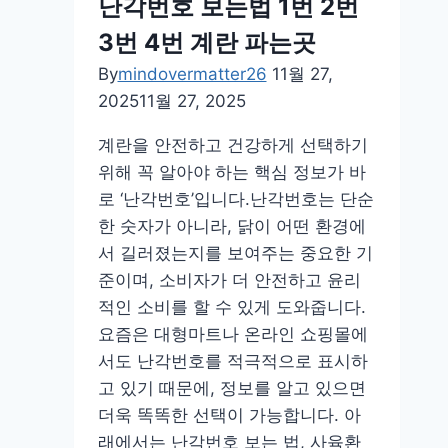
난각번호 보는법 1번 2번
유
3번 4번 계란 파는곳
번
호
By
mindovermatter26
11월 27,
발
2025
11월 27, 2025
급
계란을 안전하고 건강하게 선택하기
방
위해 꼭 알아야 하는 핵심 정보가 바
법
로 ‘난각번호’입니다.난각번호는 단순
재
한 숫자가 아니라, 닭이 어떤 환경에
발
서 길러졌는지를 보여주는 중요한 기
급
준이며, 소비자가 더 안전하고 윤리
모
적인 소비를 할 수 있게 도와줍니다.
바
요즘은 대형마트나 온라인 쇼핑몰에
일
서도 난각번호를 적극적으로 표시하
만
고 있기 때문에, 정보를 알고 있으면
들
더욱 똑똑한 선택이 가능합니다. 아
기
래에서는 난각번호 보는 법, 사육환