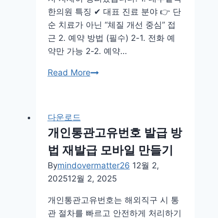
한의원 특징 ✔ 대표 진료 분야 👉 단
순 치료가 아닌 “체질 개선 중심” 접
근 2. 예약 방법 (필수) 2-1. 전화 예
약만 가능 2-2. 예약…
경
Read More
주
대
추
다운로드
밭
개인통관고유번호 발급 방
백
법 재발급 모바일 만들기
한
의
By
mindovermatter26
12월 2,
원
2025
12월 2, 2025
예
개인통관고유번호는 해외직구 시 통
약
관 절차를 빠르고 안전하게 처리하기
후