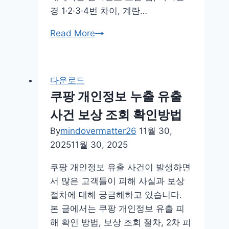
경 1·2·3·4번 차이, 계란…
난
Read More
각
번
호
다운로드
보
쿠팡 개인정보 누출 유출
는
사건 보상 조회 확인방법
법
1
By
mindovermatter26
11월 30,
번
2025
11월 30, 2025
2
쿠팡 개인정보 유출 사건이 발생하면
번
서 많은 고객들이 피해 사실과 보상
3
절차에 대해 궁금해하고 있습니다.
번
본 글에서는 쿠팡 개인정보 유출 피
4
해 확인 방법, 보상 조회 절차, 2차 피
번