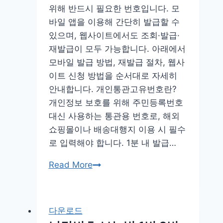
위해 반드시 필요한 번호입니다. 모
기
바일 앱을 이용해 간단히 발급할 수
가
있으며, 웹사이트에서도 조회·발급·
격
재발급이 모두 가능합니다. 아래에서
방
모바일 발급 방법, 재발급 절차, 웹사
법
이트 신청 방법을 순서대로 자세히
링
안내합니다. 개인통관고유번호란?
크
개인정보 보호를 위해 주민등록번호
팁
대신 사용하는 통관용 번호로, 해외
비
쇼핑몰이나 배송대행지 이용 시 필수
용
로 입력해야 합니다. 1분 내 발급…
개
Read More
인
통
관
다운로드
고