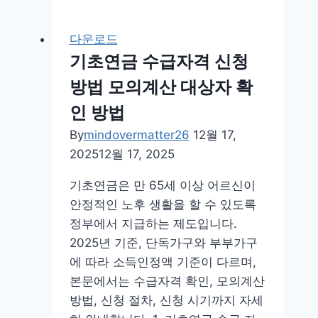
타
자
다운로드
연
기초연금 수급자격 신청
습
방법 모의계산 대상자 확
구
버
인 방법
전
By
mindovermatter26
12월 17,
다
2025
12월 17, 2025
운
로
기초연금은 만 65세 이상 어르신이
드
안정적인 노후 생활을 할 수 있도록
사
정부에서 지급하는 제도입니다.
이
2025년 기준, 단독가구와 부부가구
트
에 따라 소득인정액 기준이 다르며,
바
본문에서는 수급자격 확인, 모의계산
로
방법, 신청 절차, 신청 시기까지 자세