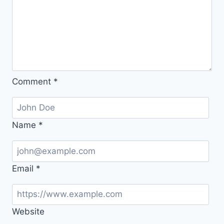
법
모
의
계
산
대
Comment
*
상
자
확
인
Name
*
방
법
Email
*
Website