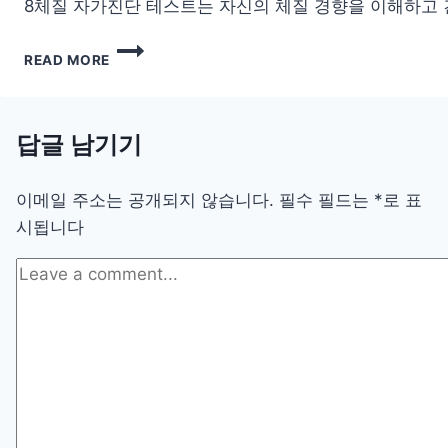
8체질 자가진단 테스트는 자신의 체질 경향을 이해하고 건
8
READ MORE
체
질
자
가
답글 남기기
진
단
테
이메일 주소는 공개되지 않습니다.
필수 필드는
*
로 표
스
시됩니다
트
링
크
무
료