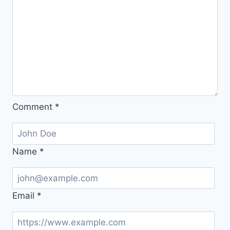
지
환
불
방
법
취
소
무
Comment
*
료
Name
*
Email
*