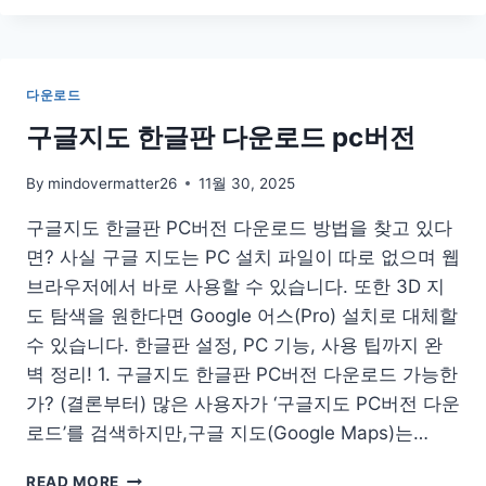
젬
바
둑
다
다운로드
운
로
구글지도 한글판 다운로드 pc버전
드
설
By
mindovermatter26
11월 30, 2025
치
PC
구글지도 한글판 PC버전 다운로드 방법을 찾고 있다
앱
면? 사실 구글 지도는 PC 설치 파일이 따로 없으며 웹
바
브라우저에서 바로 사용할 수 있습니다. 또한 3D 지
둑
로
도 탐색을 원한다면 Google 어스(Pro) 설치로 대체할
그
수 있습니다. 한글판 설정, PC 기능, 사용 팁까지 완
인
벽 정리! 1. 구글지도 한글판 PC버전 다운로드 가능한
홈
가? (결론부터) 많은 사용자가 ‘구글지도 PC버전 다운
페
이
로드’를 검색하지만,구글 지도(Google Maps)는…
지
대
구
READ MORE