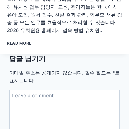
간
해 유치원 업무 담당자, 교원, 관리자들은 한 곳에서
지
유아 모집, 원서 접수, 선발 결과 관리, 학부모 서류 검
역
증 등 모든 업무를 효율적으로 처리할 수 있습니다.
2026 유치원용 홈페이지 접속 방법 유치원…
처
READ MORE
음
학
답글 남기기
교
로
어
이메일 주소는 공개되지 않습니다.
필수 필드는
*
로
플
표시됩니다
유
지
원
접
수
2026
유
치