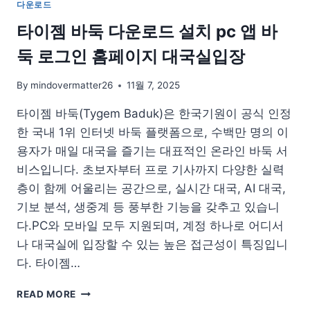
다운로드
글
판
타이젬 바둑 다운로드 설치 pc 앱 바
설
둑 로그인 홈페이지 대국실입장
치
다
운
By
mindovermatter26
11월 7, 2025
로
타이젬 바둑(Tygem Baduk)은 한국기원이 공식 인정
드
한 국내 1위 인터넷 바둑 플랫폼으로, 수백만 명의 이
용자가 매일 대국을 즐기는 대표적인 온라인 바둑 서
비스입니다. 초보자부터 프로 기사까지 다양한 실력
층이 함께 어울리는 공간으로, 실시간 대국, AI 대국,
기보 분석, 생중계 등 풍부한 기능을 갖추고 있습니
다.PC와 모바일 모두 지원되며, 계정 하나로 어디서
나 대국실에 입장할 수 있는 높은 접근성이 특징입니
다. 타이젬…
타
READ MORE
이