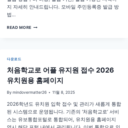
지 자세히 안내드립니다. 모바일 주민등록증 발급 방
법…
모
READ MORE
바
일
주
민
등
다운로드
록
증
처음학교로 어플 유지원 접수 2026
온
유치원용 홈페이지
라
인
발
By
mindovermatter26
11월 8, 2025
급
2026학년도 유치원 입학 접수 및 관리가 새롭게 통합
방
법
된 시스템으로 운영됩니다. 기존의 ‘처음학교로’ 서비
비
스는 유보통합포털로 통합되어, 유치원용 홈페이지
용
역시 해당 포털 내에서 관리됩니다. 이번 통합으로 인
기