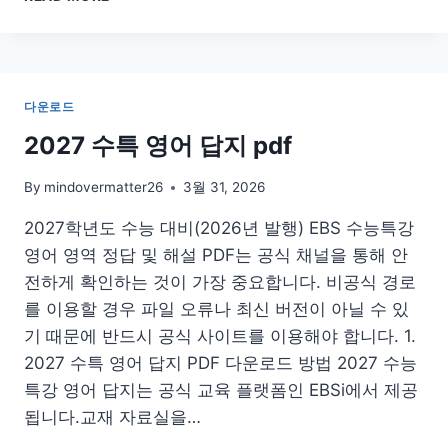
국
글
실
지
입
도
장
한
글
다운로드
판
다
2027 수특 영어 답지 pdf
운
로
By
mindovermatter26
3월 31, 2026
드
PC
2027학년도 수능 대비(2026년 발행) EBS 수능특강
버
영어 영역 정답 및 해설 PDF는 공식 채널을 통해 안
전
전하게 확인하는 것이 가장 중요합니다. 비공식 경로
를 이용할 경우 파일 오류나 최신 버전이 아닐 수 있
기 때문에 반드시 공식 사이트를 이용해야 합니다. 1.
2027 수특 영어 답지 PDF 다운로드 방법 2027 수능
특강 영어 답지는 공식 교육 플랫폼인 EBSi에서 제공
됩니다.교재 자료실을…