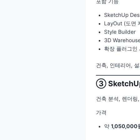
포함 기능
SketchUp Des
LayOut (도면
Style Builder
3D Wareho
확장 플러그인
건축, 인테리어, 
③ SketchU
건축 분석, 렌더링
가격
약
1,050,000