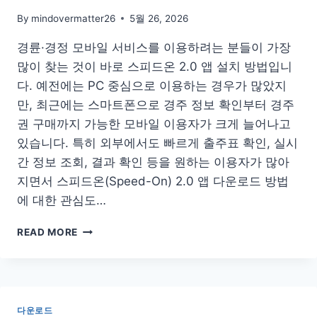
하
By
mindovermatter26
5월 26, 2026
기
홈
경륜·경정 모바일 서비스를 이용하려는 분들이 가장
페
많이 찾는 것이 바로 스피드온 2.0 앱 설치 방법입니
이
다. 예전에는 PC 중심으로 이용하는 경우가 많았지
지
사
만, 최근에는 스마트폰으로 경주 정보 확인부터 경주
이
권 구매까지 가능한 모바일 이용자가 크게 늘어나고
트
있습니다. 특히 외부에서도 빠르게 출주표 확인, 실시
방
간 정보 조회, 결과 확인 등을 원하는 이용자가 많아
법
앱
지면서 스피드온(Speed-On) 2.0 앱 다운로드 방법
에 대한 관심도…
스
READ MORE
피
드
온
2.0
앱
다운로드