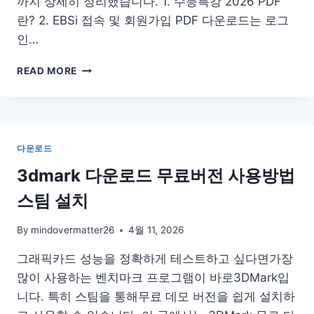
까지 상세히 정리했습니다. 1. 수능특강 2026 PDF
란? 2. EBSi 접속 및 회원가입 PDF 다운로드는 로그
인…
수
READ MORE
능
특
강
2026
PDF
다운로드
다
운
3dmark 다운로드 무료버전 사용방법
로
스팀 설치
드
By
mindovermatter26
4월 11, 2026
그래픽카드 성능을 정확하게 테스트하고 싶다면가장
많이 사용하는 벤치마크 프로그램이 바로3DMark입
니다. 특히 스팀을 통해무료 데모 버전을 쉽게 설치하