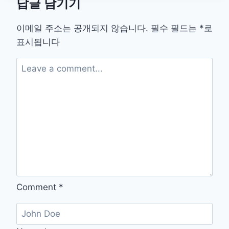
답글 남기기
봉
사
홈
이메일 주소는 공개되지 않습니다.
필수 필드는
*
로
페
표시됩니다
이
지
바
로
가
기
Comment
*