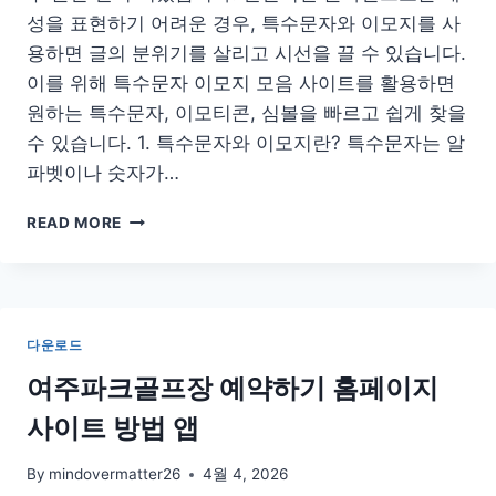
설
성을 표현하기 어려운 경우, 특수문자와 이모지를 사
치
용하면 글의 분위기를 살리고 시선을 끌 수 있습니다.
이를 위해 특수문자 이모지 모음 사이트를 활용하면
원하는 특수문자, 이모티콘, 심볼을 빠르고 쉽게 찾을
수 있습니다. 1. 특수문자와 이모지란? 특수문자는 알
파벳이나 숫자가…
특
READ MORE
수
문
자
이
모
다운로드
지
모
여주파크골프장 예약하기 홈페이지
음
사이트 방법 앱
사
이
트
By
mindovermatter26
4월 4, 2026
특