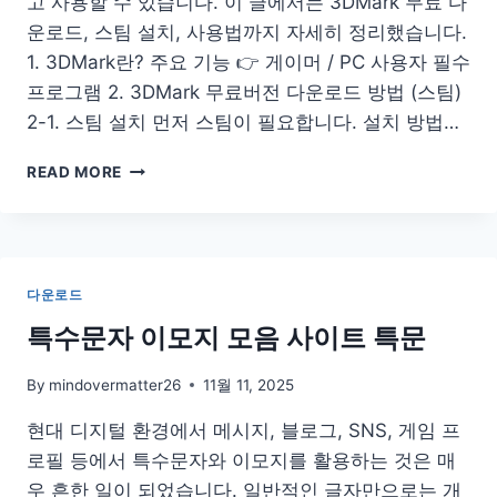
고 사용할 수 있습니다. 이 글에서는 3DMark 무료 다
운로드, 스팀 설치, 사용법까지 자세히 정리했습니다.
1. 3DMark란? 주요 기능 👉 게이머 / PC 사용자 필수
프로그램 2. 3DMark 무료버전 다운로드 방법 (스팀)
2-1. 스팀 설치 먼저 스팀이 필요합니다. 설치 방법…
3DMARK
READ MORE
다
운
로
드
무
다운로드
료
버
특수문자 이모지 모음 사이트 특문
전
사
By
mindovermatter26
11월 11, 2025
용
방
현대 디지털 환경에서 메시지, 블로그, SNS, 게임 프
법
로필 등에서 특수문자와 이모지를 활용하는 것은 매
스
우 흔한 일이 되었습니다. 일반적인 글자만으로는 개
팀