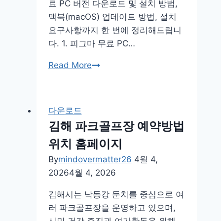
료 PC 버전 다운로드 및 설치 방법,
맥북(macOS) 업데이트 방법, 설치
요구사항까지 한 번에 정리해드립니
다. 1. 피그마 무료 PC…
피
Read More
그
마
다
다운로드
운
김해 파크골프장 예약방법
로
위치 홈페이지
드
무
By
mindovermatter26
4월 4,
료
2026
4월 4, 2026
pc
김해시는 낙동강 둔치를 중심으로 여
버
러 파크골프장을 운영하고 있으며,
전