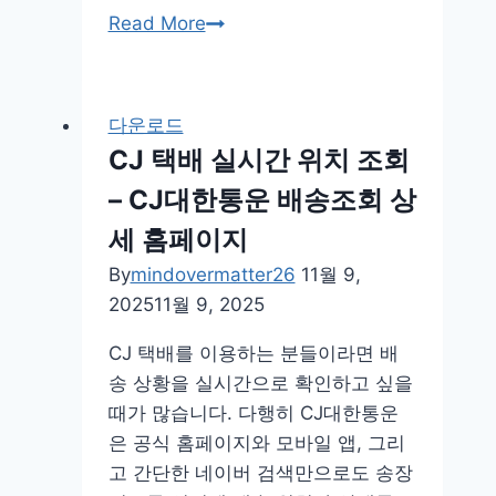
핀
Read More
터
레
스
다운로드
트
CJ 택배 실시간 위치 조회
무
– CJ대한통운 배송조회 상
료
다
세 홈페이지
운
By
mindovermatter26
11월 9,
로
2025
11월 9, 2025
드
바
CJ 택배를 이용하는 분들이라면 배
로
송 상황을 실시간으로 확인하고 싶을
가
때가 많습니다. 다행히 CJ대한통운
기
은 공식 홈페이지와 모바일 앱, 그리
pc
고 간단한 네이버 검색만으로도 송장