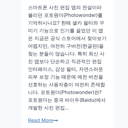
회
스마트폰 사진 편집 앱의 전설이라
–
불리던 포토원더(Photowonder)를
CJ
기억하시나요? 한때 셀카 필터와 꾸
대
미기 기능으로 인기를 끌었던 이 앱
한
은 지금은 공식 스토어에서 찾아보기
통
어렵지만, 여전히 구버전(한글판)을
운
찾는 분들이 많습니다. 특히 최신 사
배
진 앱보다 단순하고 직관적인 편집
송
인터페이스, 감성 필터, 자연스러운
조
피부 보정 기능 때문에 예전 버전을
회
선호하는 사용자층이 여전히 존재합
상
니다. 포토원더(Photowonder)란?
세
포토원더는 중국 바이두(Baidu)에서
홈
개발한 사진 편집…
페
이
포
Read More
지
토