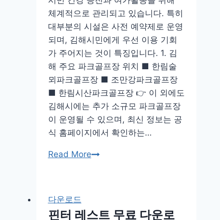
시민 건강 증진과 여가활동을 위해
설
체계적으로 관리되고 있습니다. 특히
치
대부분의 시설은 사전 예약제로 운영
맥
되며, 김해시민에게 우선 이용 기회
북
가 주어지는 것이 특징입니다. 1. 김
업
해 주요 파크골프장 위치 ■ 한림술
데
뫼파크골프장 ■ 조만강파크골프장
이
■ 한림시산파크골프장 👉 이 외에도
트
김해시에는 추가 소규모 파크골프장
하
이 운영될 수 있으며, 최신 정보는 공
는
식 홈페이지에서 확인하는…
법
김
Read More
해
파
크
다운로드
골
핀터 레스트 무료 다운로