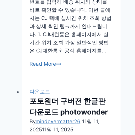
버
번호를 입력해 배송 위치와 상태를
전
바로 확인할 수 있습니다. 이번 글에
서는 CJ 택배 실시간 위치 조회 방법
과 상세 확인 링크까지 안내드립니
다. 1. CJ대한통운 홈페이지에서 실
시간 위치 조회 가장 일반적인 방법
은 CJ대한통운 공식 홈페이지를…
CJ
Read More
택
배
실
다운로드
시
포토원더 구버전 한글판
간
다운로드 photowonder
위
치
By
mindovermatter26
11월 11,
조
2025
11월 11, 2025