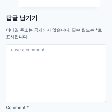
원
더
답글 남기기
구
버
이메일 주소는 공개되지 않습니다.
필수 필드는
*
로
전
표시됩니다
한
글
판
다
운
로
드
photowonder
Comment
*