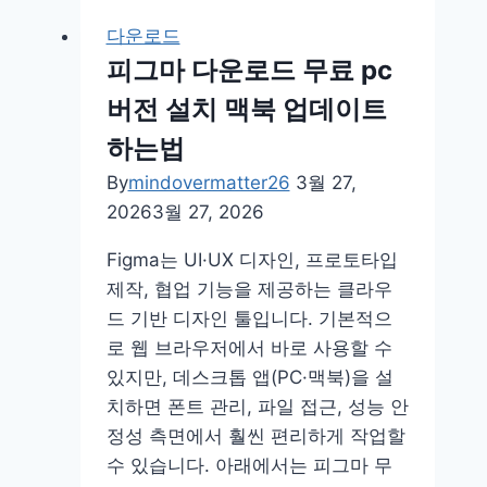
관
다운로드
순
피그마 다운로드 무료 pc
파
버전 설치 맥북 업데이트
크
골
하는법
프
By
mindovermatter26
3월 27,
장
2026
3월 27, 2026
등
록
Figma는 UI·UX 디자인, 프로토타입
예
제작, 협업 기능을 제공하는 클라우
약
드 기반 디자인 툴입니다. 기본적으
방
로 웹 브라우저에서 바로 사용할 수
법
있지만, 데스크톱 앱(PC·맥북)을 설
치하면 폰트 관리, 파일 접근, 성능 안
정성 측면에서 훨씬 편리하게 작업할
수 있습니다. 아래에서는 피그마 무