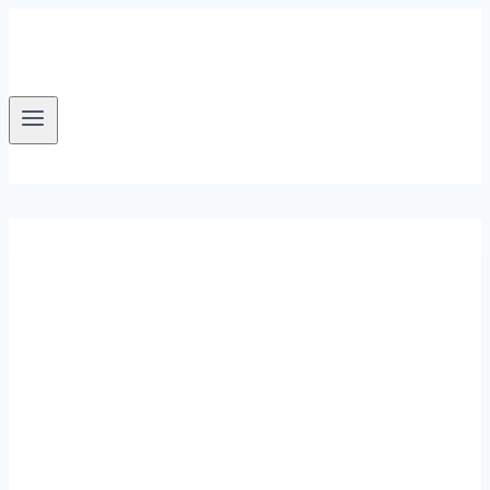
Skip
to
content