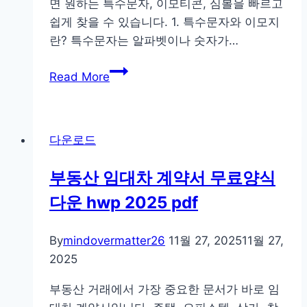
면 원하는 특수문자, 이모티콘, 심볼을 빠르고
쉽게 찾을 수 있습니다. 1. 특수문자와 이모지
란? 특수문자는 알파벳이나 숫자가…
특
Read More
수
문
자
다운로드
이
모
부동산 임대차 계약서 무료양식
지
다운 hwp 2025 pdf
모
음
사
By
mindovermatter26
11월 27, 2025
11월 27,
이
2025
트
부동산 거래에서 가장 중요한 문서가 바로 임
특