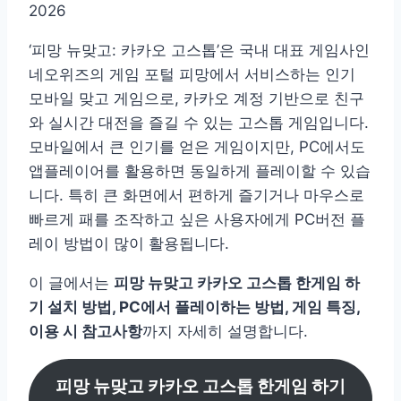
2026
‘피망 뉴맞고: 카카오 고스톱’은 국내 대표 게임사인
네오위즈의 게임 포털 피망에서 서비스하는 인기
모바일 맞고 게임으로, 카카오 계정 기반으로 친구
와 실시간 대전을 즐길 수 있는 고스톱 게임입니다.
모바일에서 큰 인기를 얻은 게임이지만, PC에서도
앱플레이어를 활용하면 동일하게 플레이할 수 있습
니다. 특히 큰 화면에서 편하게 즐기거나 마우스로
빠르게 패를 조작하고 싶은 사용자에게 PC버전 플
레이 방법이 많이 활용됩니다.
이 글에서는
피망 뉴맞고 카카오 고스톱 한게임 하
기 설치 방법, PC에서 플레이하는 방법, 게임 특징,
이용 시 참고사항
까지 자세히 설명합니다.
피망 뉴맞고 카카오 고스톱 한게임 하기