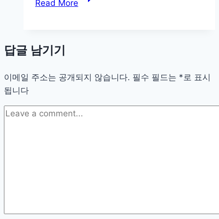
Read More
픈
오
피
답글 남기기
스
한
이메일 주소는 공개되지 않습니다.
글
필수 필드는
*
로 표시
됩니다
판
다
운
로
드
무
료
hwp
열
기