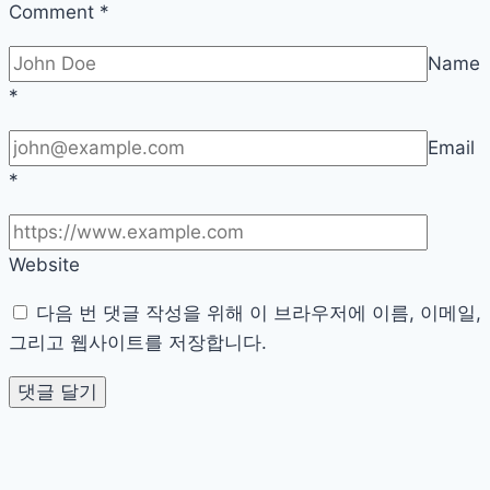
Comment
*
Name
*
Email
*
Website
다음 번 댓글 작성을 위해 이 브라우저에 이름, 이메일,
그리고 웹사이트를 저장합니다.