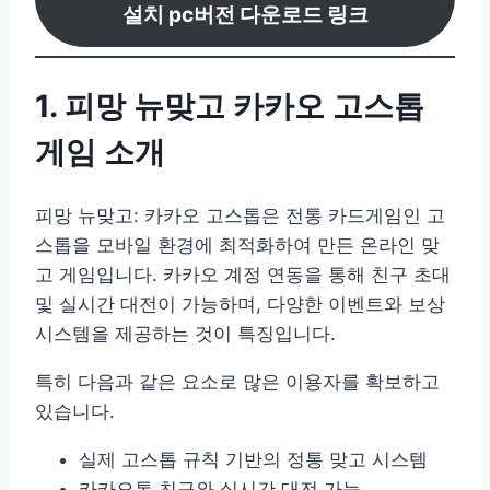
설치 pc버전 다운로드 링크
1. 피망 뉴맞고 카카오 고스톱
게임 소개
피망 뉴맞고: 카카오 고스톱은 전통 카드게임인 고
스톱을 모바일 환경에 최적화하여 만든 온라인 맞
고 게임입니다. 카카오 계정 연동을 통해 친구 초대
및 실시간 대전이 가능하며, 다양한 이벤트와 보상
시스템을 제공하는 것이 특징입니다.
특히 다음과 같은 요소로 많은 이용자를 확보하고
있습니다.
실제 고스톱 규칙 기반의 정통 맞고 시스템
카카오톡 친구와 실시간 대전 가능