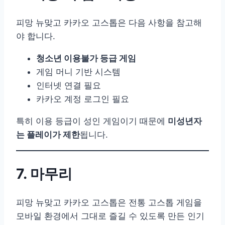
피망 뉴맞고 카카오 고스톱은 다음 사항을 참고해
야 합니다.
청소년 이용불가 등급 게임
게임 머니 기반 시스템
인터넷 연결 필요
카카오 계정 로그인 필요
특히 이용 등급이 성인 게임이기 때문에
미성년자
는 플레이가 제한
됩니다.
7. 마무리
피망 뉴맞고 카카오 고스톱은 전통 고스톱 게임을
모바일 환경에서 그대로 즐길 수 있도록 만든 인기