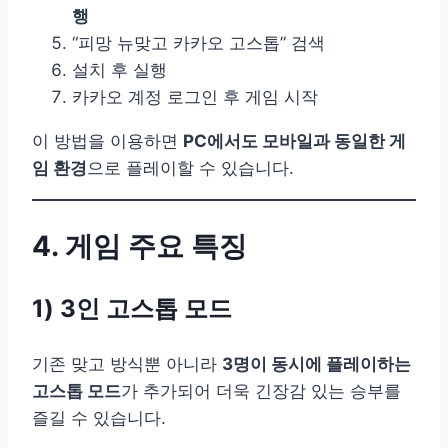
행
“피망 뉴맞고 카카오 고스톱” 검색
설치 후 실행
카카오 계정 로그인 후 게임 시작
이 방법을 이용하면
PC에서도 모바일과 동일한 게
임 환경
으로 플레이할 수 있습니다.
4. 게임 주요 특징
1) 3인 고스톱 모드
기존 맞고 방식뿐 아니라
3명이 동시에 플레이하는
고스톱 모드
가 추가되어 더욱 긴장감 있는 승부를
즐길 수 있습니다.