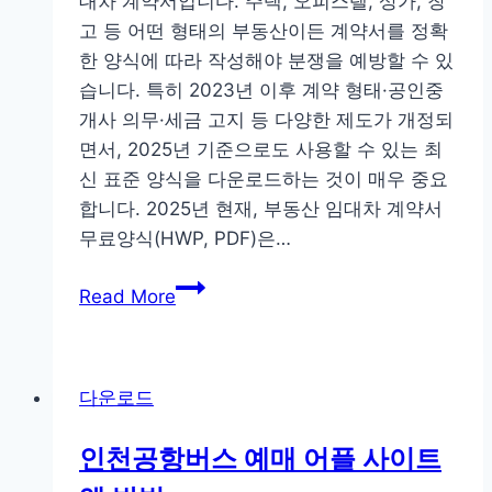
대차 계약서입니다. 주택, 오피스텔, 상가, 창
문
고 등 어떤 형태의 부동산이든 계약서를 정확
한 양식에 따라 작성해야 분쟁을 예방할 수 있
습니다. 특히 2023년 이후 계약 형태·공인중
개사 의무·세금 고지 등 다양한 제도가 개정되
면서, 2025년 기준으로도 사용할 수 있는 최
신 표준 양식을 다운로드하는 것이 매우 중요
합니다. 2025년 현재, 부동산 임대차 계약서
무료양식(HWP, PDF)은…
부
Read More
동
산
임
다운로드
대
차
인천공항버스 예매 어플 사이트
계