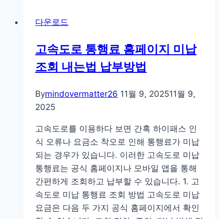
항
다운로드
버
스
고속도로 통행료 홈페이지 미납
예
조회 내는법 납부방법
매
어
플
By
mindovermatter26
11월 9, 2025
11월 9,
사
2025
이
고속도로를 이용하다 보면 간혹 하이패스 인
트
식 오류나 요금소 착오로 인해 통행료가 미납
앱
되는 경우가 있습니다. 이러한 고속도로 미납
방
통행료는 공식 홈페이지나 모바일 앱을 통해
법
간편하게 조회하고 납부할 수 있습니다. 1. 고
속도로 미납 통행료 조회 방법 고속도로 미납
요금은 다음 두 가지 공식 홈페이지에서 확인