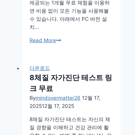
제공되는 1개월 무료 체험을 이용하
면 비용 없이 모든 기능을 사용해볼
수 있습니다. 아래에서 PC 버전 설
치…
애
Read More
플
뮤
직
다운로드
pc
8체질 자가진단 테스트 링
다
크 무료
운
로
By
mindovermatter26
12월 17,
드
2025
12월 17, 2025
무
8체질 자가진단 테스트는 자신의 체
료
질 경향을 이해하고 건강 관리에 활