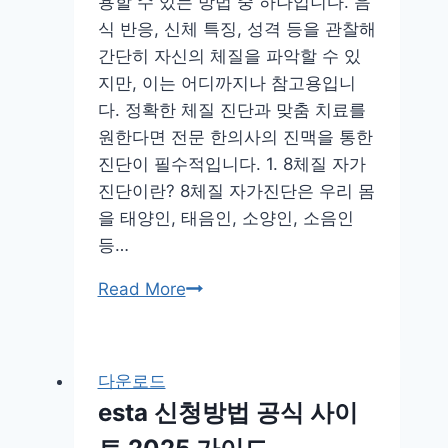
용할 수 있는 방법 중 하나입니다. 음
식 반응, 신체 특징, 성격 등을 관찰해
간단히 자신의 체질을 파악할 수 있
지만, 이는 어디까지나 참고용입니
다. 정확한 체질 진단과 맞춤 치료를
원한다면 전문 한의사의 진맥을 통한
진단이 필수적입니다. 1. 8체질 자가
진단이란? 8체질 자가진단은 우리 몸
을 태양인, 태음인, 소양인, 소음인
등…
8
Read More
체
질
자
다운로드
가
esta 신청방법 공식 사이
진