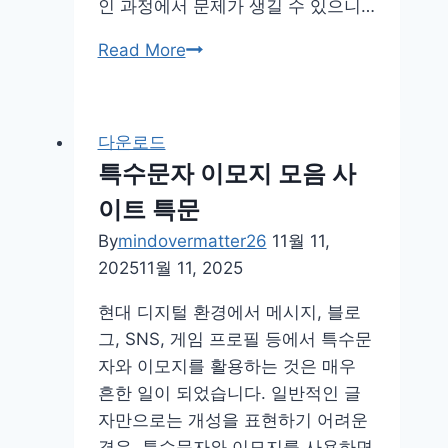
인 과정에서 문제가 생길 수 있으니…
esta
Read More
신
청
방
다운로드
법
특수문자 이모지 모음 사
공
이트 특문
식
사
By
mindovermatter26
11월 11,
이
2025
11월 11, 2025
트
현대 디지털 환경에서 메시지, 블로
2025
그, SNS, 게임 프로필 등에서 특수문
가
자와 이모지를 활용하는 것은 매우
이
흔한 일이 되었습니다. 일반적인 글
드
자만으로는 개성을 표현하기 어려운
경우, 특수문자와 이모지를 사용하면