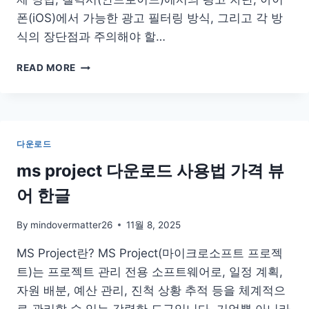
폰(iOS)에서 가능한 광고 필터링 방식, 그리고 각 방
식의 장단점과 주의해야 할…
유
READ MORE
튜
브
광
고
차
다운로드
단
프
ms project 다운로드 사용법 가격 뷰
로
어 한글
그
램
해
By
mindovermatter26
11월 8, 2025
제
MS Project란? MS Project(마이크로소프트 프로젝
앱
어
트)는 프로젝트 관리 전용 소프트웨어로, 일정 계획,
플
자원 배분, 예산 관리, 진척 상황 추적 등을 체계적으
갤
로 관리할 수 있는 강력한 도구입니다. 기업뿐 아니라