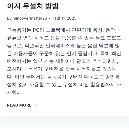
이지 무설치 방법
사
유
확
By
mindovermatter26
11월 11, 2025
인
곰녹음기는 PC와 노트북에서 간편하게 음성, 음악,
꿀
팁
유튜브 영상 사운드 등을 녹음할 수 있는 무료 프로그
방
램으로, 직관적인 인터페이스와 높은 음질 덕분에 많
청
은 이용자들이 꾸준히 찾는 인기 툴입니다. 특히 최신
버전에서는 일부 기능 제한이나 광고가 추가되면서,
오히려 곰녹음기 구버전을 찾는 사용자들도 많습니
다. 이번 글에서는 곰녹음기 구버전 다운로드 방법과
설치 없이 사용할 수 있는 무설치 버전 활용법까지 자
세히…
곰
READ MORE
녹
음
기
다