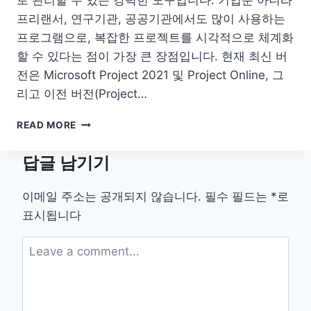
럭
시
프리랜서, 연구기관, 공공기관에서도 많이 사용하는
아
프로그램으로, 복잡한 프로젝트를 시각적으로 체계화
이
할 수 있다는 점이 가장 큰 장점입니다. 현재 최신 버
폰
전은 Microsoft Project 2021 및 Project Online, 그
리고 이전 버전(Project…
MS
READ MORE
PROJECT
다
답글 남기기
운
로
드
이메일 주소는 공개되지 않습니다.
필수 필드는
*
로
사
표시됩니다
용
법
가
격
뷰
어
한