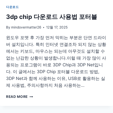
운
다운로드
로
드
3dp chip 다운로드 사용법 포터블
구
버
By
mindovermatter26
12월 17, 2025
전
설
윈도우 포맷 후 가장 먼저 막히는 부분은 단연 드라이
치
버 설치입니다. 특히 인터넷 연결조차 되지 않는 상황
홈
에서는 키보드, 마우스는 되는데 아무것도 설치할 수
페
이
없는 난감한 상황이 발생합니다.이럴 때 가장 많이 사
지
용되는 프로그램이 바로 3DP Chip과 3DP Net입니
무
다. 이 글에서는 3DP Chip 포터블 다운로드 방법,
설
3DP Net과 함께 사용하는 이유, USB로 활용하는 실
치
방
제 사용법, 주의사항까지 처음 사용하는…
법
3DP
READ MORE
CHIP
다
운