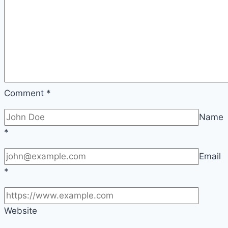
방
법
시
간
표
홈
페
Comment
*
이
Name
지
*
후
기
Email
일
*
본
현
장
Website
구