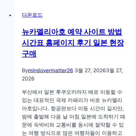
캐
드
다운로드
캐
드
뉴카멜리아호 예약 사이트 방법
뷰
시간표 홈페이지 후기 일본 현장
어
무
구매
료
다
By
mindovermatter26
3월 27, 2026
3월 27,
운
2026
한
글
부산에서 일본 후쿠오카까지 배로 이동할 수
판
있는 대표적인 국제 카페리가 바로 뉴카멜리
다
아호입니다. 항공편보다 이동 시간이 길지만,
운
밤에 출발해 다음 날 아침 일본에 도착하기 때
로
문에 숙박비와 교통비를 동시에 절약할 수 있
드
는 여행 방식으로 많은 여행자들이 이용하고