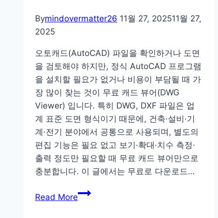
페
이
By
mindovermatter26
11월 27, 2025
11월 27,
지
2025
웹
오토캐드(AutoCAD) 파일을 확인하거나 도면
서
을 검토해야 하지만, 정식 AutoCAD 프로그램
비
을 설치할 필요가 없거나 비용이 부담될 때 가
스
장 많이 찾는 것이 무료 캐드 뷰어(DWG
요
Viewer) 입니다. 특히 DWG, DXF 파일은 업
금
계 표준 도면 형식이기 때문에, 건축·설비·기
조
계·전기 분야에서 공통으로 사용되며, 별도의
회
편집 기능은 필요 없고 보기·확대·치수 측정·
출력 정도만 필요할 때 무료 캐드 뷰어만으로
충분합니다. 이 글에서는 무료로 다운로드…
오
Read More
토