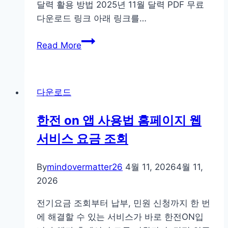
달력 활용 방법 2025년 11월 달력 PDF 무료
다운로드 링크 아래 링크를…
2025
Read More
년
11
월
다운로드
달
력
한전 on 앱 사용법 홈페이지 웹
프
서비스 요금 조회
린
트
pdf
By
mindovermatter26
4월 11, 2026
4월 11,
무
2026
료
전기요금 조회부터 납부, 민원 신청까지 한 번
다
에 해결할 수 있는 서비스가 바로 한전ON입
운