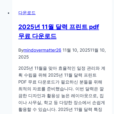
pc
버
다운로드
전
접
2025년 11월 달력 프린트 pdf
속
무료 다운로드
웹
사
이
By
mindovermatter26
11월 10, 2025
11월 10,
트
2025
모
2025년 11월을 맞아 효율적인 일정 관리와 계
바
획 수립을 위해 2025년 11월 달력 프린트
일
PDF 무료 다운로드가 필요하신 분들을 위해
앱
최적의 자료를 준비했습니다. 이번 달력은 깔
설
끔한 디자인과 활용성 높은 레이아웃으로, 집
치
이나 사무실, 학교 등 다양한 장소에서 손쉽게
주
활용할 수 있습니다. 2025년 11월 달력 특징
소