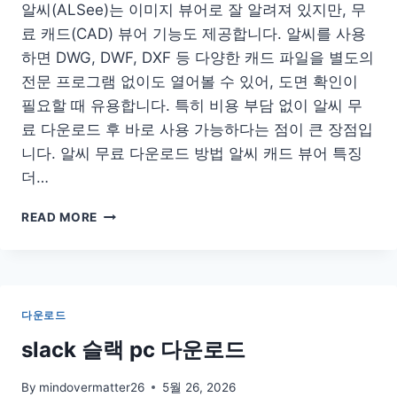
무
알씨(ALSee)는 이미지 뷰어로 잘 알려져 있지만, 무
료
료 캐드(CAD) 뷰어 기능도 제공합니다. 알씨를 사용
TTF
하면 DWG, DWF, DXF 등 다양한 캐드 파일을 별도의
PPT
전문 프로그램 없이도 열어볼 수 있어, 도면 확인이
필요할 때 유용합니다. 특히 비용 부담 없이 알씨 무
료 다운로드 후 바로 사용 가능하다는 점이 큰 장점입
니다. 알씨 무료 다운로드 방법 알씨 캐드 뷰어 특징
더…
알
READ MORE
씨
무
료
다
운
다운로드
로
드
slack 슬랙 pc 다운로드
캐
드
By
mindovermatter26
5월 26, 2026