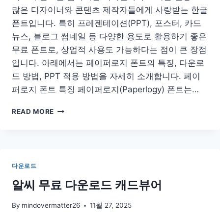
많은 디자이너와 콘텐츠 제작자들에게 사랑받는 한글
폰트입니다. 특히 프레젠테이션(PPT), 포스터, 카드
뉴스, 블로그 썸네일 등 다양한 용도로 활용하기 좋은
무료 폰트로, 상업적 사용도 가능하다는 점이 큰 장점
입니다. 아래에서는 페이퍼로지 폰트의 특징, 다운로
드 방법, PPT 적용 방법을 자세히 소개합니다. 페이
퍼로지 폰트 특징 페이퍼로지(Paperlogy) 폰트는…
페
READ MORE
이
퍼
로
지
폰
다운로드
트
다
알씨 무료 다운로드 캐드뷰어
운
로
By
mindovermatter26
11월 27, 2025
드