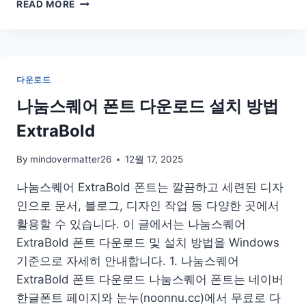
광
READ MORE
주
상
생
카
드
다운로드
사
용
나눔스퀘어 폰트 다운로드 설치 방법
처
ExtraBold
가
맹
점
By
mindovermatter26
12월 17, 2025
신
나눔스퀘어 ExtraBold 폰트는 깔끔하고 세련된 디자
청
만
인으로 문서, 블로그, 디자인 작업 등 다양한 곳에서
들
활용할 수 있습니다. 이 글에서는 나눔스퀘어
기
ExtraBold 폰트 다운로드 및 설치 방법을 Windows
온
라
기준으로 자세히 안내합니다. 1. 나눔스퀘어
인
ExtraBold 폰트 다운로드 나눔스퀘어 폰트는 네이버
발
한글폰트 페이지와 눈누(noonnu.cc)에서 무료로 다
급