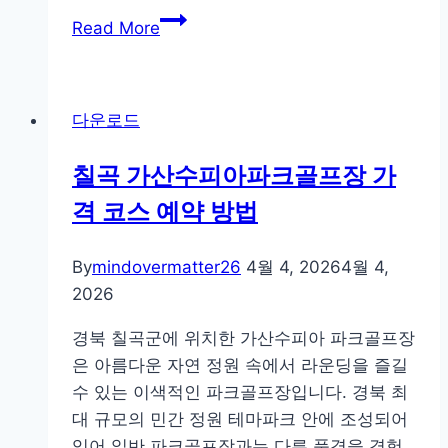
폴
Read More
라
리
스
다운로드
오
피
칠곡 가산수피아파크골프장 가
스
격 코스 예약 방법
웹
한
글
By
mindovermatter26
4월 4, 2026
4월 4,
다
2026
운
경북 칠곡군에 위치한 가산수피아 파크골프장
로
은 아름다운 자연 정원 속에서 라운딩을 즐길
드
수 있는 이색적인 파크골프장입니다. 경북 최
툴
대 규모의 민간 정원 테마파크 안에 조성되어
앱
있어 일반 파크골프장과는 다른 풍경을 경험