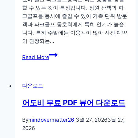
영
할 수 있는 것이 특징입니다. 정원 산책과 파
구
크골프를 동시에 즐길 수 있어 가족 단위 방문
버
객과 파크골프 동호회에게 특히 인기가 높습
전
니다. 특히 주말에는 이용객이 많아 사전 예약
apk
이 권장되는…
칠
Read More
곡
가
산
다운로드
수
피
어도비 무료 PDF 뷰어 다운로드
아
파
By
mindovermatter26
3월 27, 2026
3월 27,
크
2026
골
프