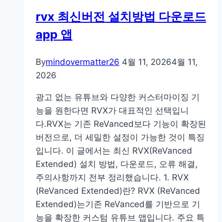
사
rvx 최신버전 설치방법 다운로드
이
app 앱
트
발
급
By
mindovermatter26
4월 11, 2026
4월 11,
방
2026
법
광고 없는 유튜브와 다양한 커스터마이징 기
열
능을 원한다면 RVX가 대표적인 선택입니
람
다.RVX는 기존 ReVanced보다 기능이 확장된
나
버전으로, 더 세밀한 설정이 가능한 것이 특징
이
입니다. 이 글에서는 최신 RVX(ReVanced
스
Extended) 설치 방법, 다운로드, 오류 해결,
조
주의사항까지 전부 정리했습니다. 1. RVX
회
(ReVanced Extended)란? RVX (ReVanced
Extended)는기존 ReVanced를 기반으로 기
능을 확장한 커스텀 유튜브 앱입니다. 주요 특