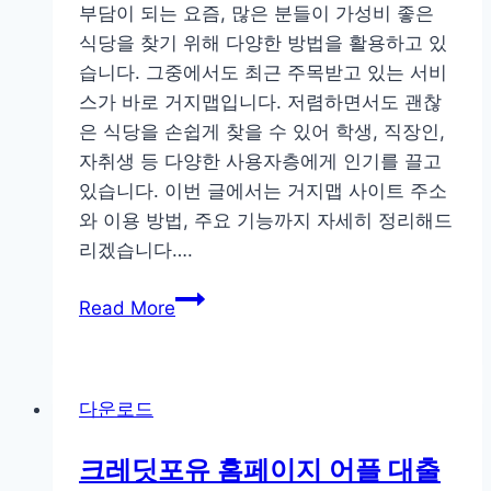
부담이 되는 요즘, 많은 분들이 가성비 좋은
료
식당을 찾기 위해 다양한 방법을 활용하고 있
apk
습니다. 그중에서도 최근 주목받고 있는 서비
어
스가 바로 거지맵입니다. 저렴하면서도 괜찮
플
은 식당을 손쉽게 찾을 수 있어 학생, 직장인,
바
자취생 등 다양한 사용자층에게 인기를 끌고
로
있습니다. 이번 글에서는 거지맵 사이트 주소
가
와 이용 방법, 주요 기능까지 자세히 정리해드
기
리겠습니다….
거
Read More
지
맵
사
다운로드
이
트
크레딧포유 홈페이지 어플 대출
주