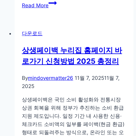
크
Read More
레
딧
포
다운로드
유
홈
상생페이백 누리집 홈페이지 바
페
로가기 신청방법 2025 총정리
이
지
어
By
mindovermatter26
11월 7, 2025
11월 7,
플
2025
대
상생페이백은 국민 소비 활성화와 전통시장
출
상권 회복을 위해 정부가 추진하는 소비 환급
조
지원 제도입니다. 일정 기간 내 사용한 신용·
회
체크카드 소비액의 일부를 페이백(현금 환급)
내
형태로 되돌려주는 방식으로, 온라인 또는 오
역