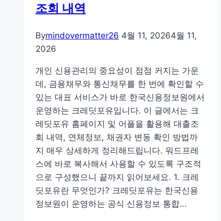
조회 내역
소
링
크
By
mindovermatter26
4월 11, 2026
4월 11,
어
2026
플
개인 신용관리의 중요성이 점점 커지는 가운
지
데, 금융채무와 통신채무를 한 번에 확인할 수
도
있는 대표 서비스가 바로 한국신용정보원에서
거
운영하는 크레딧포유입니다. 이 글에서는 크
지
레딧포유 홈페이지 및 어플을 활용해 대출조
맵
회 내역, 연체정보, 채권자 변동 확인 방법까
닷
지 매우 상세하게 정리해드립니다. 워드프레
컴
스에 바로 복사해서 사용할 수 있도록 구조적
으로 구성했으니 끝까지 읽어보세요. 1. 크레
딧포유란 무엇인가? 크레딧포유는 한국신용
정보원이 운영하는 공식 신용정보 통합…