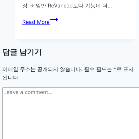
징 → 일반 ReVanced보다 기능이 더…
rvx
Read More
최
신
버
답글 남기기
전
설
이메일 주소는 공개되지 않습니다.
치
필수 필드는
*
로 표시
됩니다
방
법
다
운
로
드
app
앱