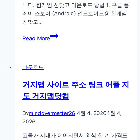
니다. 한게임 신맞고 다운로드 방법 1. 구글 플
레이 스토어 (Android) 안드로이드용 한게임
신맞고…
한
Read More
게
임
신
다운로드
맞
고
거지맵 사이트 주소 링크 어플 지
다
도 거지맵닷컴
운
로
드
By
mindovermatter26
4월 4, 2026
4월 4,
설
2026
치
고물가 시대가 이어지면서 외식 한 끼 가격도
무