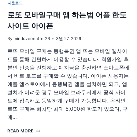
다운로드
로
그
로또 모바일구매 앱 하는법 어플 한도
램
사이트 아이폰
추
천
다
By
mindovermatter26
3월 27, 2026
운
로또 모바일 구매는 동행복권 앱 또는 모바일 웹사이
로
드
트를 통해 간편하게 이용할 수 있습니다. 회원가입 후
무
본인 인증을 진행하고 예치금을 충전하면 스마트폰에
료
서 바로 로또를 구매할 수 있습니다. 아이폰 사용자는
애플 앱스토어에서 동행복권 앱을 설치하면 되고, 앱
설치가 어려운 경우 모바일 브라우저에서 공식 사이
트에 접속해도 동일하게 구매가 가능합니다. 온라인
로또 구매는 회차당 최대 5,000원 한도가 있으며, 구
매…
로
READ MORE
또