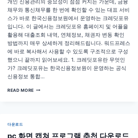
개인 신용관리의 중요성이 점점 커지는 가운데, 금융
채무와 통신채무를 한 번에 확인할 수 있는 대표 서비
스가 바로 한국신용정보원에서 운영하는 크레딧포유
입니다. 이 글에서는 크레딧포유 홈페이지 및 어플을
활용해 대출조회 내역, 연체정보, 채권자 변동 확인
방법까지 매우 상세하게 정리해드립니다. 워드프레스
에 바로 복사해서 사용할 수 있도록 구조적으로 구성
했으니 끝까지 읽어보세요. 1. 크레딧포유란 무엇인
가? 크레딧포유는 한국신용정보원이 운영하는 공식
신용정보 통합…
크
READ MORE
레
딧
포
유
홈
다운로드
페
이
pc 화면 캡쳐 프로그램 추천 다운로드