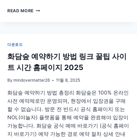
전
READ MORE
남
화
순
파
크
다운로드
골
프
화담숲 예약하기 방법 링크 꿀팁 사이
장
트 시간 홈페이지 2025
예
약
하
By
mindovermatter26
11월 8, 2025
기
화담숲 예약하기 방법 총정리 화담숲은 100% 온라인
홈
페
사전 예약제로만 운영되며, 현장에서 입장권을 구매
이
할 수 없습니다. 방문 전 반드시 공식 홈페이지 또는
지
NOL(야놀자) 플랫폼을 통해 예약을 완료해야 입장이
방
법
가능합니다. 화담숲 공식 예매 바로가기 (공식 홈페이
지 바로가기) 예약 가능한 경로 예약 절차 상세 안내