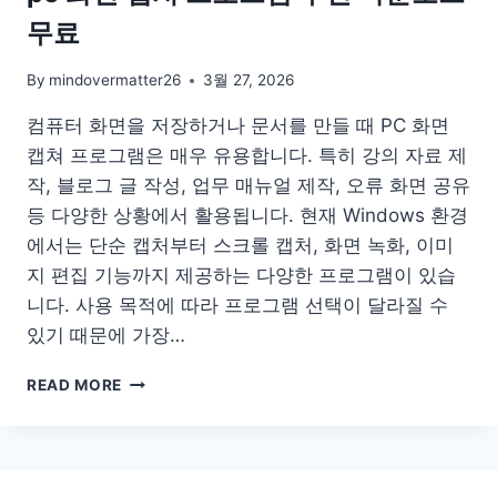
지
무료
어
플
대
By
mindovermatter26
3월 27, 2026
출
컴퓨터 화면을 저장하거나 문서를 만들 때 PC 화면
조
회
캡쳐 프로그램은 매우 유용합니다. 특히 강의 자료 제
내
작, 블로그 글 작성, 업무 매뉴얼 제작, 오류 화면 공유
역
등 다양한 상황에서 활용됩니다. 현재 Windows 환경
에서는 단순 캡처부터 스크롤 캡처, 화면 녹화, 이미
지 편집 기능까지 제공하는 다양한 프로그램이 있습
니다. 사용 목적에 따라 프로그램 선택이 달라질 수
있기 때문에 가장…
PC
READ MORE
화
면
캡
쳐
프