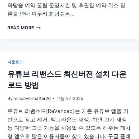
화담숲 예약 꿀팁 운영시간 및 휴원일 예약 취소 및
환불 안내 마무리 화담숲은…
화
READ MORE
담
숲
예
약
하
다운로드
기
방
유튜브 리밴스드 최신버전 설치 다운
법
로드 방법
링
크
꿀
By
mindovermatter26
11월 27, 2025
팁
유튜브 리밴스드(ReVanced)는 기존 유튜브 앱을 기
사
이
반으로 광고 제거, 백그라운드 재생, 화면 끄기 재생
트
등 다양한 고급 기능을 사용할 수 있도록 해주는 패치
시
형 앱으로 많은 이용자들이 찾고 있습니다. 구글 플레
간