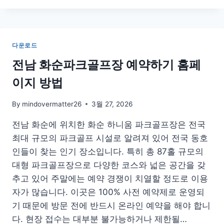
모
바
일
구
다운로드
매
앱
전남 화순파크골프장 예약하기 홈페
하
이지 방법
는
법
어
By
mindovermatter26
3월 27, 2026
플
전남 화순에 위치한 화순 하니움 파크골프장은 전국
한
도
최대 규모의 파크골프 시설로 알려져 있어 전국 동호
사
인들이 찾는 인기 장소입니다. 특히 총 87홀 규모의
이
대형 파크골프장으로 다양한 코스와 넓은 공간을 갖
트
아
추고 있어 주말에는 예약 경쟁이 치열할 정도로 이용
이
자가 많습니다. 이곳은 100% 사전 예약제로 운영되
폰
기 때문에 방문 전에 반드시 온라인 예약을 해야 합니
다. 현장 접수는 대부분 불가능하거나 제한될…