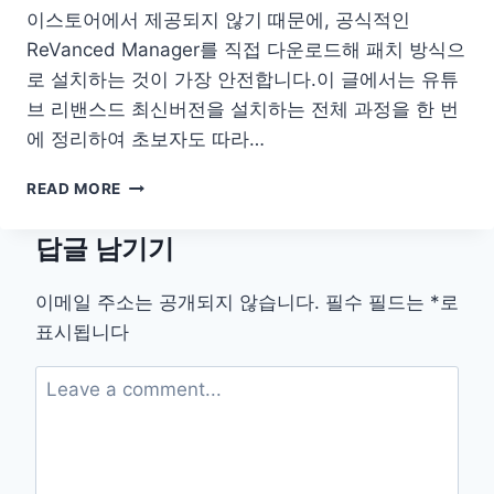
홈
이스토어에서 제공되지 않기 때문에, 공식적인
페
ReVanced Manager를 직접 다운로드해 패치 방식으
이
로 설치하는 것이 가장 안전합니다.이 글에서는 유튜
지
브 리밴스드 최신버전을 설치하는 전체 과정을 한 번
2025
에 정리하여 초보자도 따라…
유
READ MORE
튜
브
답글 남기기
리
밴
스
이메일 주소는 공개되지 않습니다.
필수 필드는
*
로
드
표시됩니다
최
신
버
전
설
치
다