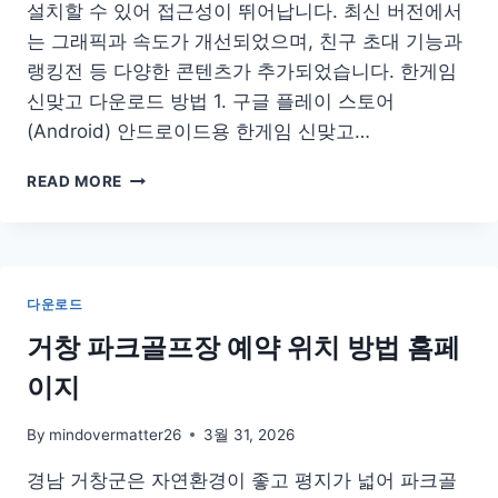
설치할 수 있어 접근성이 뛰어납니다. 최신 버전에서
는 그래픽과 속도가 개선되었으며, 친구 초대 기능과
랭킹전 등 다양한 콘텐츠가 추가되었습니다. 한게임
신맞고 다운로드 방법 1. 구글 플레이 스토어
(Android) 안드로이드용 한게임 신맞고…
한
READ MORE
게
임
신
맞
고
다운로드
다
운
거창 파크골프장 예약 위치 방법 홈페
로
이지
드
설
치
By
mindovermatter26
3월 31, 2026
무
경남 거창군은 자연환경이 좋고 평지가 넓어 파크골
료