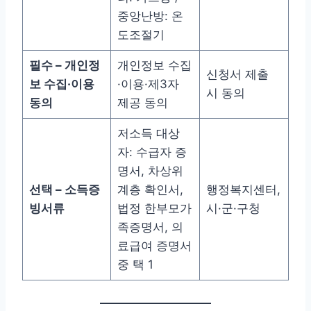
중앙난방: 온
도조절기
필수 – 개인정
개인정보 수집
신청서 제출
보 수집·이용
·이용·제3자
시 동의
동의
제공 동의
저소득 대상
자: 수급자 증
명서, 차상위
선택 – 소득증
계층 확인서,
행정복지센터,
빙서류
법정 한부모가
시·군·구청
족증명서, 의
료급여 증명서
중 택 1