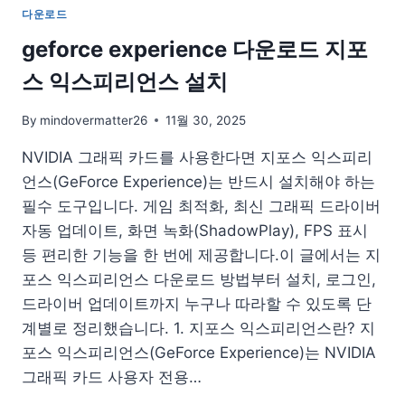
스
다운로드
토
어
geforce experience 다운로드 지포
다
스 익스피리언스 설치
운
로
드
By
mindovermatter26
11월 30, 2025
APK
NVIDIA 그래픽 카드를 사용한다면 지포스 익스피리
앱
설
언스(GeForce Experience)는 반드시 설치해야 하는
치
필수 도구입니다. 게임 최적화, 최신 그래픽 드라이버
방
자동 업데이트, 화면 녹화(ShadowPlay), FPS 표시
법
재
등 편리한 기능을 한 번에 제공합니다.이 글에서는 지
설
포스 익스피리언스 다운로드 방법부터 설치, 로그인,
치
드라이버 업데이트까지 누구나 따라할 수 있도록 단
링
계별로 정리했습니다. 1. 지포스 익스피리언스란? 지
크
포스 익스피리언스(GeForce Experience)는 NVIDIA
그래픽 카드 사용자 전용…