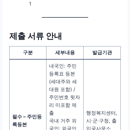
1
제출 서류 안내
구분
세부내용
발급기관
내국인: 주민
등록표 등본
(세대주와 세
대원 포함) /
주민번호 뒷자
리 미포함 제
출
행정복지센터,
필수 – 주민등
국내 거주 외
시·군·구청, 출
록등본
국인: 외국인
입국사무소