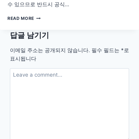
수 있으므로 반드시 공식…
승
READ MORE
촌
보
답글 남기기
파
크
골
이메일 주소는 공개되지 않습니다.
필수 필드는
*
로
프
표시됩니다
장
예
약
홈
페
이
지