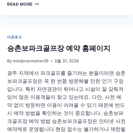
GEFORCE
READ MORE
EXPERIENCE
다
운
로
드
다운로드
지
포
승촌보파크골프장 예약 홈페이지
스
익
By
mindovermatter26
3월 31, 2026
스
피
광주 지역에서 파크골프를 즐기려는 분들이라면 승촌
리
보파크골프장은 꼭 한 번쯤 방문해볼 만한 인기 구장
언
입니다. 특히 자연경관이 뛰어나고 시설이 잘 갖춰져
스
설
있어 많은 이용객들이 찾고 있는데요. 다만, 사전 예
치
약 없이 방문하면 이용이 어려울 수 있기 때문에 반드
시 예약 방법을 확인하는 것이 중요합니다. 승촌보파
크골프장 예약 방법 승촌보파크골프장은 인터넷 사전
예약제로 운영됩니다.현장 접수는 불가하거나 제한될