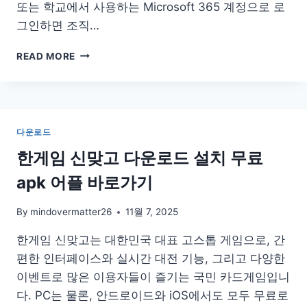
또는 학교에서 사용하는 Microsoft 365 계정으로 로
그인하면 조직…
TEAMS
READ MORE
다
운
로
드
팀
다운로드
즈
PC
한게임 신맞고 다운로드 설치 무료
설
apk 어플 바로가기
치
앱
기
By
mindovermatter26
11월 7, 2025
업
한게임 신맞고는 대한민국 대표 고스톱 게임으로, 간
용
편한 인터페이스와 실시간 대전 기능, 그리고 다양한
이벤트로 많은 이용자들이 즐기는 국민 카드게임입니
다. PC는 물론, 안드로이드와 iOS에서도 모두 무료로