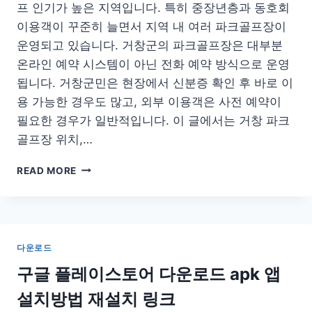
APK
프 인기가 높은 지역입니다. 특히 중장년층과 동호회
어
이용객이 꾸준히 늘면서 지역 내 여러 파크골프장이
플
운영되고 있습니다. 거창군의 파크골프장은 대부분
바
로
온라인 예약 시스템이 아닌 전화 예약 방식으로 운영
가
됩니다. 거창군민은 현장에서 신분증 확인 후 바로 이
기
용 가능한 경우도 많고, 외부 이용객은 사전 예약이
필요한 경우가 일반적입니다. 이 글에서는 거창 파크
골프장 위치,…
거
READ MORE
창
파
크
골
프
다운로드
장
예
구글 플레이스토어 다운로드 apk 앱
약
설치방법 재설치 링크
위