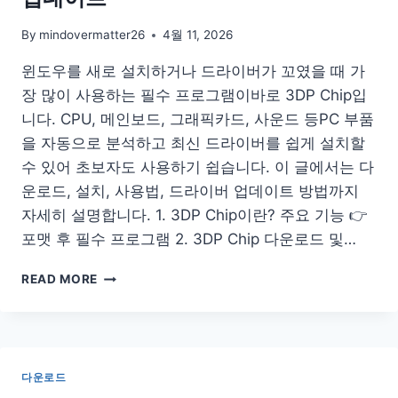
방
법
By
mindovermatter26
4월 11, 2026
재
윈도우를 새로 설치하거나 드라이버가 꼬였을 때 가
발
급
장 많이 사용하는 필수 프로그램이바로 3DP Chip입
모
니다. CPU, 메인보드, 그래픽카드, 사운드 등PC 부품
바
을 자동으로 분석하고 최신 드라이버를 쉽게 설치할
일
만
수 있어 초보자도 사용하기 쉽습니다. 이 글에서는 다
들
운로드, 설치, 사용법, 드라이버 업데이트 방법까지
기
자세히 설명합니다. 1. 3DP Chip이란? 주요 기능 👉
포맷 후 필수 프로그램 2. 3DP Chip 다운로드 및…
3DP
READ MORE
CHIP
다
운
로
드
다운로드
사