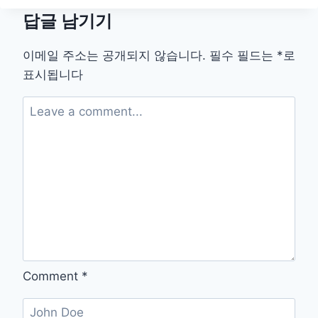
트
답글 남기기
PC
버
전
이메일 주소는 공개되지 않습니다.
필수 필드는
*
로
다
표시됩니다
운
로
드
설
치
APK
앱
Comment
*