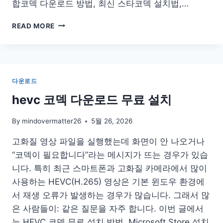
합코덱 다운로드 방법, 최신 스타코덱 설치법,…
곰
READ MORE
플
레
이
어
통
다운로드
합
코
hevc 코덱 다운로드 무료 설치
덱
다
By
mindovermatter26
5월 26, 2026
운
로
고화질 영상 파일을 실행했는데 화면이 안 나오거나
드
“코덱이 필요합니다”라는 메시지가 뜨는 경우가 있습
설
니다. 특히 최근 스마트폰과 고화질 카메라에서 많이
치
최
사용하는 HEVC(H.265) 영상은 기본 윈도우 환경에
신
서 재생 오류가 발생하는 경우가 많습니다. 그래서 많
버
은 사람들이: 같은 질문을 자주 합니다. 이번 글에서
전
는 HEVC 코덱 무료 설치 방법, Microsoft Store 설치