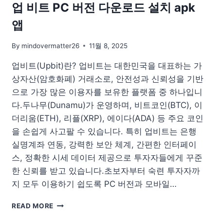
용
업 비트 PC 버전 다운로드 설치 apk
법
앱
드
라
이
By
mindovermatter26
11월 8, 2025
버
업비트(Upbit)란? 업비트는 대한민국을 대표하는 가
업
데
상자산(암호화폐) 거래소로, 안전성과 신뢰성을 기반
이
으로 가장 많은 이용자를 보유한 플랫폼 중 하나입니
트
다.두나무(Dunamu)가 운영하며, 비트코인(BTC), 이
더리움(ETH), 리플(XRP), 에이다(ADA) 등 주요 코인
을 손쉽게 사고팔 수 있습니다. 특히 업비트는 은행
실명계좌 연동, 강력한 보안 체계, 간편한 인터페이
스, 정확한 시세 데이터 제공으로 투자자들에게 꾸준
한 신뢰를 받고 있습니다.초보자부터 숙련 투자자까
지 모두 이용하기 쉽도록 PC 버전과 모바일…
업
READ MORE
비