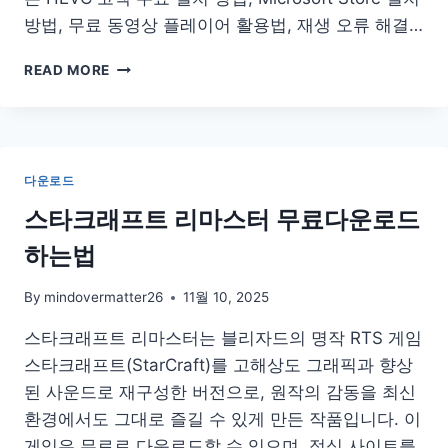
방법, 무료 동영상 플레이어 활용법, 재생 오류 해결…
HEVC
READ MORE
코
덱
다
운
로
다운로드
드
무
스타크래프트 리마스터 무료다운로드
료
하는법
설
치
By
mindovermatter26
11월 10, 2025
스타크래프트 리마스터는 블리자드의 명작 RTS 게임
스타크래프트(StarCraft)를 고해상도 그래픽과 향상
된 사운드로 재구성한 버전으로, 원작의 감동을 최신
환경에서도 그대로 즐길 수 있게 만든 작품입니다. 이
게임은 무료로 다운로드할 수 있으며, 정식 사이트를