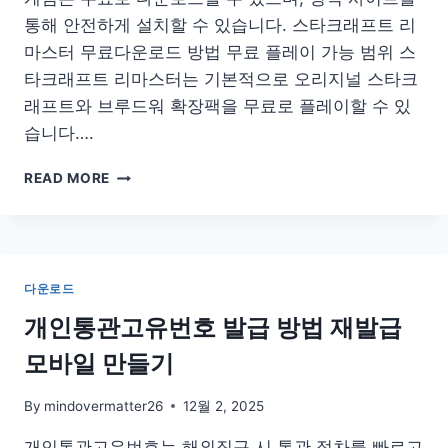
통해 안전하게 설치할 수 있습니다. 스타크래프트 리
마스터 무료다운로드 방법 무료 플레이 가능 범위 스
타크래프트 리마스터는 기본적으로 오리지널 스타크
래프트와 브루드워 확장팩을 무료로 플레이할 수 있
습니다….
스
READ MORE
타
크
래
프
트
다운로드
리
마
개인통관고유번호 발급 방법 재발급
스
모바일 만들기
터
무
료
By
mindovermatter26
12월 2, 2025
다
개인통관고유번호는 해외직구 시 통관 절차를 빠르고
운