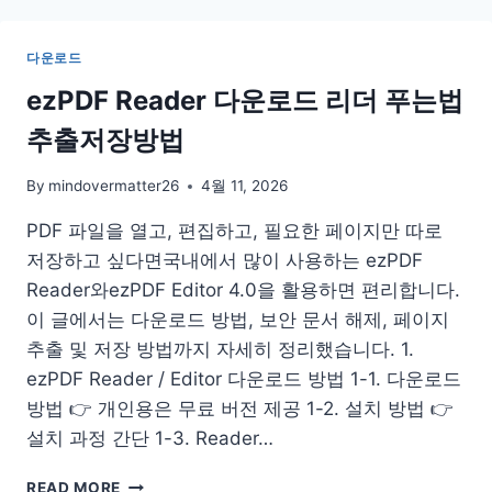
파
크
다운로드
골
프
ezPDF Reader 다운로드 리더 푸는법
장
추출저장방법
주
소
예
By
mindovermatter26
4월 11, 2026
약
PDF 파일을 열고, 편집하고, 필요한 페이지만 따로
방
법
저장하고 싶다면국내에서 많이 사용하는 ezPDF
홈
Reader와ezPDF Editor 4.0을 활용하면 편리합니다.
페
이 글에서는 다운로드 방법, 보안 문서 해제, 페이지
이
지
추출 및 저장 방법까지 자세히 정리했습니다. 1.
위
ezPDF Reader / Editor 다운로드 방법 1-1. 다운로드
치
방법 👉 개인용은 무료 버전 제공 1-2. 설치 방법 👉
설치 과정 간단 1-3. Reader…
EZPDF
READ MORE