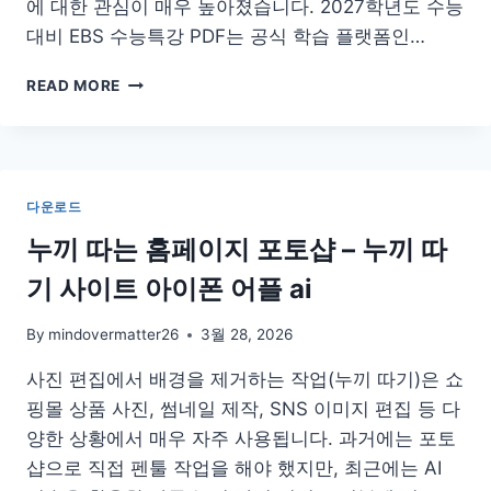
에 대한 관심이 매우 높아졌습니다. 2027학년도 수능
대비 EBS 수능특강 PDF는 공식 학습 플랫폼인…
2027
READ MORE
수
능
특
강
PDF
다운로드
다
운
누끼 따는 홈페이지 포토샵 – 누끼 따
로
기 사이트 아이폰 어플 ai
드
방
법
By
mindovermatter26
3월 28, 2026
모
사진 편집에서 배경을 제거하는 작업(누끼 따기)은 쇼
음
핑몰 상품 사진, 썸네일 제작, SNS 이미지 편집 등 다
양한 상황에서 매우 자주 사용됩니다. 과거에는 포토
샵으로 직접 펜툴 작업을 해야 했지만, 최근에는 AI