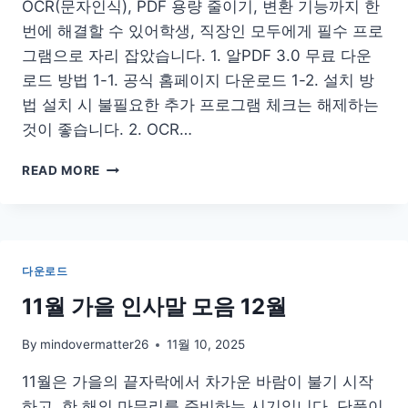
OCR(문자인식), PDF 용량 줄이기, 변환 기능까지 한
사
번에 해결할 수 있어학생, 직장인 모두에게 필수 프로
이
트
그램으로 자리 잡았습니다. 1. 알PDF 3.0 무료 다운
아
로드 방법 1-1. 공식 홈페이지 다운로드 1-2. 설치 방
이
법 설치 시 불필요한 추가 프로그램 체크는 해제하는
폰
것이 좋습니다. 2. OCR…
어
플
알
AI
READ MORE
PDF
다
운
로
드
다운로드
무
료
11월 가을 인사말 모음 12월
3.0
OCR
By
mindovermatter26
11월 10, 2025
용
량
11월은 가을의 끝자락에서 차가운 바람이 불기 시작
줄
하고, 한 해의 마무리를 준비하는 시기입니다. 단풍이