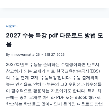
READER
다
운
로
드
다운로드
리
더
2027 수능 특강 pdf 다운로드 방법 모
푸
음
는
법
추
By
mindovermatter26
3월 27, 2026
출
2027학년도 수능을 준비하는 수험생이라면 반드시
저
장
참고하게 되는 교재가 바로 한국교육방송공사(EBS)
방
의 수능 연계 교재 ‘수능특강’입니다. 수능 출제와의
법
높은 연계율로 인해 대부분의 고3 수험생과 N수생들
이 필수적으로 활용하는 자료이기도 합니다. 특히 최
근에는 종이 교재뿐 아니라 PDF 또는 eBook 형태로
학습하는 학생들도 많아지면서 온라인 다운로드 방법