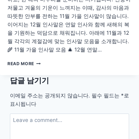
이
저물고 겨울의 기운이 느껴지는 이때, 감사의 마음과
기
따뜻한 안부를 전하는 11월 가을 인사말이 많습니다.
이어지는 12월 인사말은 연말 인사와 함께 새해의 복
을 기원하는 덕담으로 채워집니다. 아래에 11월과 12
월 각각의 계절감에 맞는 인사말 모음을 소개합니다.
🌾 11월 가을 인사말 모음 🎄 12월 연말…
11
READ MORE
월
가
답글 남기기
을
인
사
이메일 주소는 공개되지 않습니다.
필수 필드는
*
로
말
표시됩니다
모
음
12
월