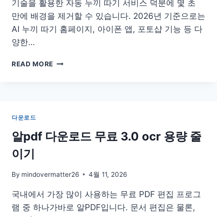
기술을 활용한 자동 누끼 따기 서비스 덕분에 몇 초
만에 배경을 제거할 수 있습니다. 2026년 기준으로는
AI 누끼 따기 홈페이지, 아이폰 앱, 포토샵 기능 등 다
양한…
누
READ MORE
끼
따
는
홈
페
다운로드
이
지
알pdf 다운로드 무료 3.0 ocr 용량 줄
포
이기
토
샵
–
By
mindovermatter26
4월 11, 2026
누
국내에서 가장 많이 사용하는 무료 PDF 편집 프로그
끼
따
램 중 하나가바로 알PDF입니다. 문서 편집은 물론,
기