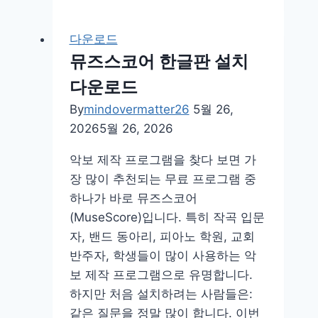
드
시
다운로드
리
뮤즈스코어 한글판 설치
즈
다운로드
중
계
By
mindovermatter26
5월 26,
보
2026
5월 26, 2026
는
악보 제작 프로그램을 찾다 보면 가
곳
장 많이 추천되는 무료 프로그램 중
ott
하나가 바로 뮤즈스코어
어
(MuseScore)입니다. 특히 작곡 입문
디
자, 밴드 동아리, 피아노 학원, 교회
서
반주자, 학생들이 많이 사용하는 악
방
보 제작 프로그램으로 유명합니다.
송
하지만 처음 설치하려는 사람들은:
채
같은 질문을 정말 많이 합니다. 이번