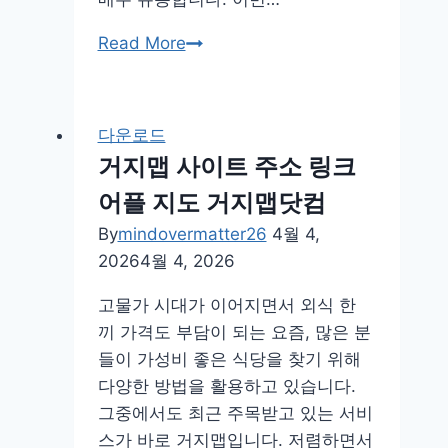
아
Read More
이
폰
크
다운로드
롬
거지맵 사이트 주소 링크
원
어플 지도 거지맵닷컴
격
데
By
mindovermatter26
4월 4,
스
2026
4월 4, 2026
크
고물가 시대가 이어지면서 외식 한
톱
끼 가격도 부담이 되는 요즘, 많은 분
다
들이 가성비 좋은 식당을 찾기 위해
운
다양한 방법을 활용하고 있습니다.
로
그중에서도 최근 주목받고 있는 서비
드
스가 바로 거지맵입니다. 저렴하면서
설