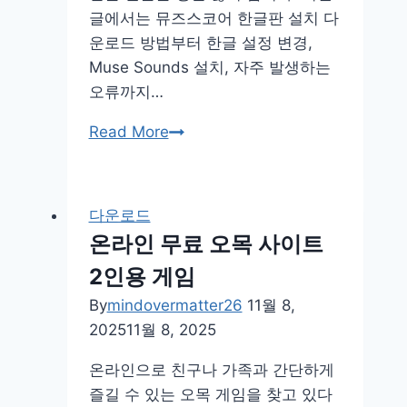
널
글에서는 뮤즈스코어 한글판 설치 다
실
운로드 방법부터 한글 설정 변경,
시
Muse Sounds 설치, 자주 발생하는
간
오류까지…
뮤
Read More
즈
스
코
다운로드
어
온라인 무료 오목 사이트
한
2인용 게임
글
판
By
mindovermatter26
11월 8,
설
2025
11월 8, 2025
치
온라인으로 친구나 가족과 간단하게
다
즐길 수 있는 오목 게임을 찾고 있다
운