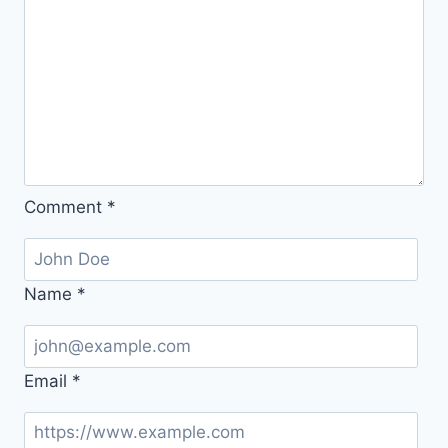
어
플
지
도
거
지
맵
Comment
*
닷
컴
Name
*
Email
*