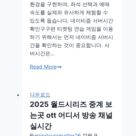
환경을 구현하여, 좌석 선택과 예매
속도를 실제와 유사하게 체험할 수
있도록 돕습니다. 네이비즘 서버시간
확인구구펀 티켓팅 연습 게임을 이용
하기 위해서는 먼저 네이비즘 서버시
간을 확인하는 것이 중요합니다. 서
버시간은…
구
Read More
구
펀
티
다운로드
켓
2025 월드시리즈 중계 보
팅
는곳 ott 어디서 방송 채널
연
습
실시간
게
By
mindovermatter26
11월 9,