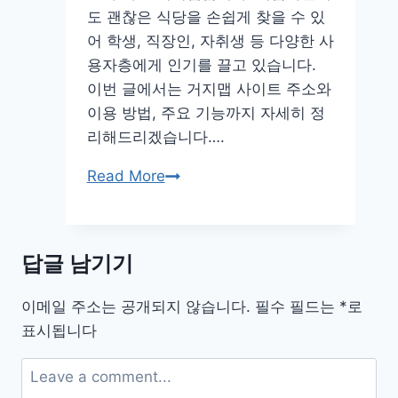
도 괜찮은 식당을 손쉽게 찾을 수 있
치
어 학생, 직장인, 자취생 등 다양한 사
사
용자층에게 인기를 끌고 있습니다.
용
이번 글에서는 거지맵 사이트 주소와
법
이용 방법, 주요 기능까지 자세히 정
모
리해드리겠습니다….
바
일
거
Read More
지
맵
사
답글 남기기
이
트
이메일 주소는 공개되지 않습니다.
필수 필드는
*
로
주
표시됩니다
소
링
크