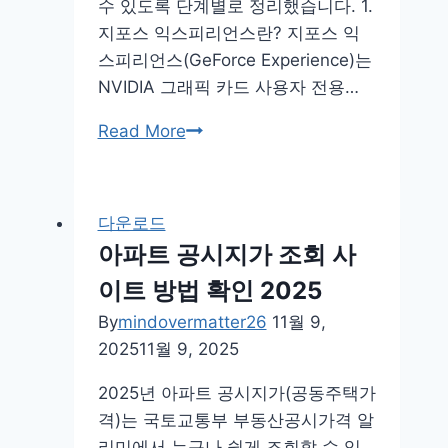
수 있도록 단계별로 정리했습니다. 1.
지포스 익스피리언스란? 지포스 익
스피리언스(GeForce Experience)는
NVIDIA 그래픽 카드 사용자 전용…
geforce
Read More
experience
다
운
다운로드
로
아파트 공시지가 조회 사
드
이트 방법 확인 2025
지
포
By
mindovermatter26
11월 9,
스
2025
11월 9, 2025
익
2025년 아파트 공시지가(공동주택가
스
격)는 국토교통부 부동산공시가격 알
피
리미에서 누구나 쉽게 조회할 수 있