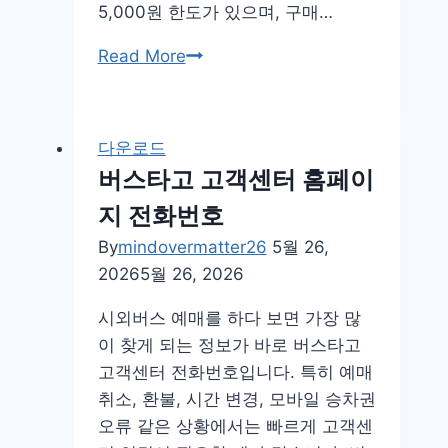
5,000원 한도가 있으며, 구매…
로
Read More
또
모
바
다운로드
일
버스타고 고객센터 홈페이
구
지 전화번호
매
앱
By
mindovermatter26
5월 26,
하
2026
5월 26, 2026
는
시외버스 예매를 하다 보면 가장 많
법
이 찾게 되는 정보가 바로 버스타고
어
고객센터 전화번호입니다. 특히 예매
플
취소, 환불, 시간 변경, 모바일 승차권
한
오류 같은 상황에서는 빠르게 고객센
도