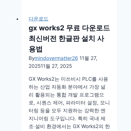
리
스
다운로드
무
gx works2 무료 다운로드
료
최신버전 한글판 설치 사
게
임
용법
하
By
mindovermatter26
11월 27,
기
2025
11월 27, 2025
추
억
GX Works2는 미쓰비시 PLC를 사용
start
하는 산업 자동화 분야에서 가장 널
리 활용되는 통합 개발 프로그램으
로, 시퀀스 제어, 파라미터 설정, 모니
터링 등을 모두 지원하는 강력한 엔
지니어링 도구입니다. 특히 국내 제
조·설비 환경에서는 GX Works2의 한