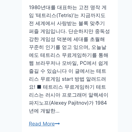
페
1980년대를 대표하는 고전 명작 게
이
임 ‘테트리스(Tetris)’는 지금까지도
지
전 세계에서 사랑받는 블록 맞추기
전
퍼즐 게임입니다. 단순하지만 중독성
화
강한 게임성 덕분에 세대를 초월해
번
꾸준히 인기를 얻고 있으며, 오늘날
호
에도 테트리스 무료게임하기를 통해
웹 브라우저나 모바일, PC에서 쉽게
즐길 수 있습니다 이 글에서는 테트
리스 무료게임 start 방법 알려드려
요! ■ 테트리스 무료게임하기 테트
리스는 러시아 프로그래머 알렉세이
파지노프(Alexey Pajitnov)가 1984
년에 개발한…
테
Read More
트