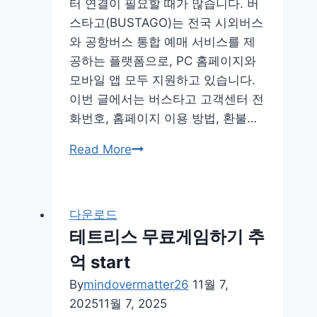
터 연결이 필요할 때가 많습니다. 버
사
스타고(BUSTAGO)는 전국 시외버스
이
와 공항버스 통합 예매 서비스를 제
트
공하는 플랫폼으로, PC 홈페이지와
아
모바일 앱 모두 지원하고 있습니다.
이
이번 글에서는 버스타고 고객센터 전
폰
화번호, 홈페이지 이용 방법, 환불…
버
Read More
스
타
고
다운로드
고
테트리스 무료게임하기 추
객
억 start
센
터
By
mindovermatter26
11월 7,
홈
2025
11월 7, 2025