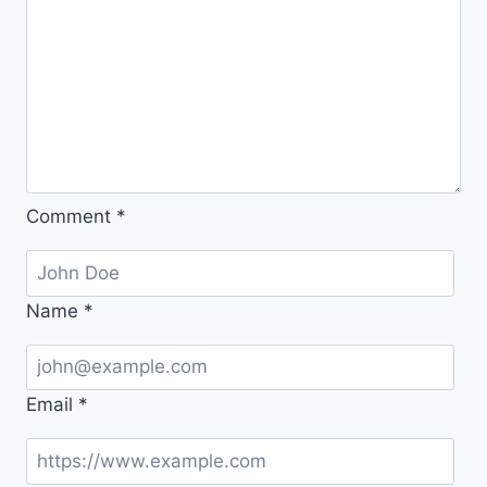
버
전
한
글
판
설
치
Comment
*
사
용
법
Name
*
Email
*