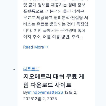
및 공매 정보를 제공하는 경매 정보
플
플랫폼으로, 기본적인 물건 검색은
설
무료로 제공하고 권리분석·컨설팅 서
치
비스는 유료로 운영되는 것이 특징입
방
니다. 이번 글에서는 두인경매 홈페
법
이지 주소, 어플 이용 방법, 주요…
두
Read More
인
경
매
다운로드
홈
지오메트리 대쉬 무료 게
페
임 다운로드 사이트
이
지
By
mindovermatter26
12월 2,
어
2025
12월 2, 2025
플