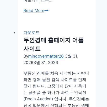
현
Read More
대
안
전
다운로드
지
두인경매 홈페이지 어플
갑
사이트
바
로
By
mindovermatter26
3월 31,
가
2026
3월 31, 2026
기
부동산 경매를 처음 시작하는 사람이
다
라면 경매 물건 검색 사이트를 먼저
운
찾게 됩니다. 그중에서 많이 사용되
로
는 플랫폼 중 하나가 바로 두인옥션
드
(Dooin Auction) 입니다. 두인경매는
앱
전국 법원에서 진행되는 부동산 경매
어