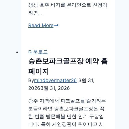
생성 호주 비자를 온라인으로 신청하
려면…
호
Read More
주
비
자
다운로드
신
승촌보파크골프장 예약 홈
청
페이지
방
법
By
mindovermatter26
3월 31,
2025
2026
3월 31, 2026
사
광주 지역에서 파크골프를 즐기려는
이
분들이라면 승촌보파크골프장은 꼭
트
한 번쯤 방문해볼 만한 인기 구장입
니다. 특히 자연경관이 뛰어나고 시