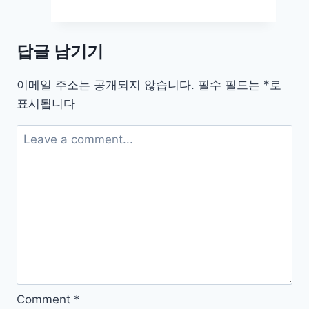
자
통
합
답글 남기기
과
학
이메일 주소는 공개되지 않습니다.
필수 필드는
*
로
2
표시됩니다
답
지
pdf
문
제
집
Comment
*