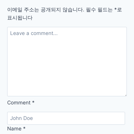
통
이메일 주소는 공개되지 않습니다.
필수 필드는
*
로
합
표시됩니다
코
덱
설
치
무
료
다
운
로
드
Comment
*
Name
*