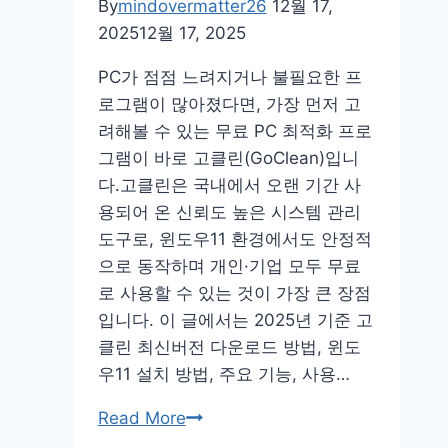
로
By
mindovermatter26
12월 17,
드
2025
12월 17, 2025
설
PC가 점점 느려지거나 불필요한 프
치
로그램이 많아졌다면, 가장 먼저 고
pc
려해볼 수 있는 무료 PC 최적화 프로
앱
그램이 바로 고클린(GoClean)입니
바
다.고클린은 국내에서 오랜 기간 사
둑
용되어 온 신뢰도 높은 시스템 관리
로
도구로, 윈도우11 환경에서도 안정적
그
으로 동작하며 개인·기업 모두 무료
인
로 사용할 수 있는 것이 가장 큰 장점
홈
입니다. 이 글에서는 2025년 기준 고
페
클린 최신버전 다운로드 방법, 윈도
이
우11 설치 방법, 주요 기능, 사용…
지
대
고
Read More
국
클