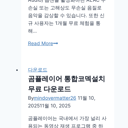
손실 또는 고해상도 무손실 음질로
음악을 감상할 수 있습니다. 또한 신
규 사용자는 1개월 무료 체험을 통
해…
애
Read More
플
뮤
직
다운로드
pc
곰플레이어 통합코덱설치
다
무료 다운로드
운
로
By
mindovermatter26
11월 10,
드
2025
11월 10, 2025
무
곰플레이어는 국내에서 가장 널리 사
료
용되는 동영상 재생 프로그램 중 하
바