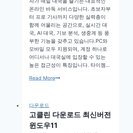
드
자가 매일 대국을 즐기는 대표적인
온
온라인 바둑 서비스입니다. 초보자부
라
터 프로 기사까지 다양한 실력층이
인
함께 어울리는 공간으로, 실시간 대
바
국, AI 대국, 기보 분석, 생중계 등 풍
로
부한 기능을 갖추고 있습니다.PC와
가
모바일 모두 지원되며, 계정 하나로
기
어디서나 대국실에 입장할 수 있는
놀
높은 접근성이 특징입니다. 타이젬…
이
타
Read More
이
젬
바
다운로드
둑
고클린 다운로드 최신버전
다
윈도우11
운