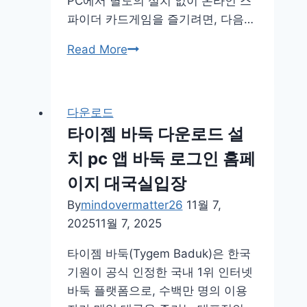
PC에서 별도의 설치 없이 온라인 스
파이더 카드게임을 즐기려면, 다음…
윈
Read More
도
우
스
다운로드
파
타이젬 바둑 다운로드 설
이
치 pc 앱 바둑 로그인 홈페
더
카
이지 대국실입장
드
By
mindovermatter26
11월 7,
게
2025
11월 7, 2025
임
다
타이젬 바둑(Tygem Baduk)은 한국
운
기원이 공식 인정한 국내 1위 인터넷
로
바둑 플랫폼으로, 수백만 명의 이용