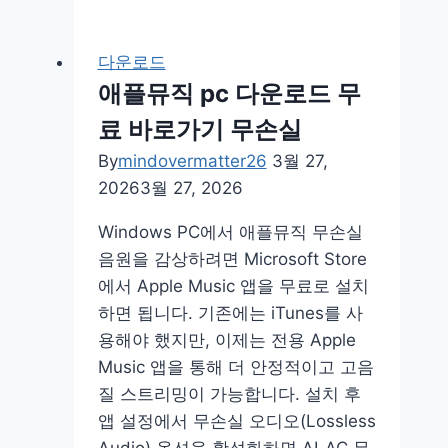
실
린
입
다
다운로드
장
운
애플뮤직 pc 다운로드 무
로
료 바로가기 무손실
드
최
By
mindovermatter26
3월 27,
신
2026
3월 27, 2026
버
Windows PC에서 애플뮤직 무손실
전
음원을 감상하려면 Microsoft Store
윈
에서 Apple Music 앱을 무료로 설치
도
하면 됩니다. 기존에는 iTunes를 사
우
용해야 했지만, 이제는 전용 Apple
11
Music 앱을 통해 더 안정적이고 고음
질 스트리밍이 가능합니다. 설치 후
앱 설정에서 무손실 오디오(Lossless
Audio) 옵션을 활성화하면 ALAC 무