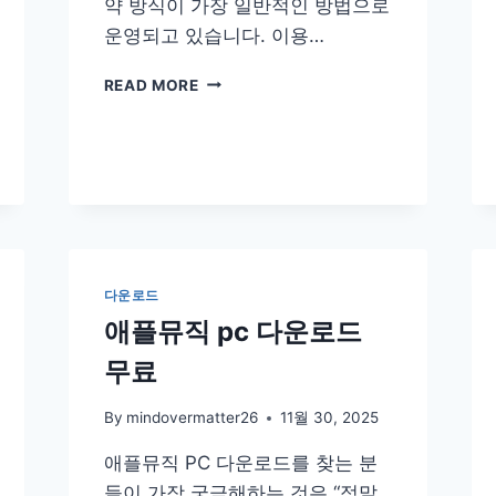
약 방식이 가장 일반적인 방법으로
운영되고 있습니다. 이용…
양
READ MORE
양
파
크
골
프
장
예
약
하
다운로드
기
애플뮤직 pc 다운로드
방
법
무료
요
금
By
mindovermatter26
11월 30, 2025
홈
페
애플뮤직 PC 다운로드를 찾는 분
이
들이 가장 궁금해하는 것은 “정말