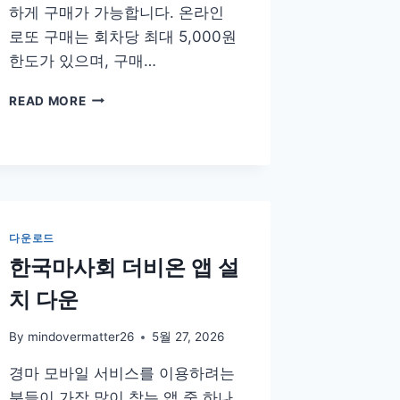
하게 구매가 가능합니다. 온라인
로또 구매는 회차당 최대 5,000원
한도가 있으며, 구매…
로
READ MORE
또
모
바
일
구
매
앱
다운로드
하
한국마사회 더비온 앱 설
는
법
치 다운
어
플
By
mindovermatter26
5월 27, 2026
한
도
경마 모바일 서비스를 이용하려는
사
분들이 가장 많이 찾는 앱 중 하나
이