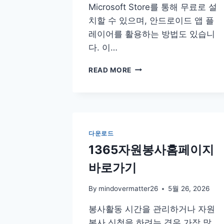
Microsoft Store를 통해 무료로 설
치할 수 있으며, 안드로이드 앱 플
레이어를 활용하는 방법도 있습니
다. 이…
이
READ MORE
비
스
페
인
트
PC
다운로드
버
1365자원봉사홈페이지
전
다
바로가기
운
로
By
mindovermatter26
5월 26, 2026
드
무
봉사활동 시간을 관리하거나 자원
료
봉사 신청을 하려는 경우 가장 많