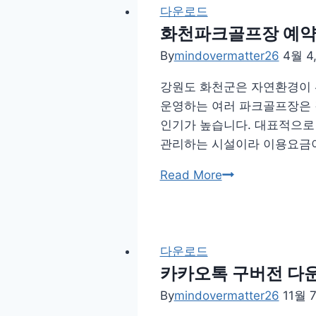
지
다운로드
갑
화천파크골프장 예약
바
By
mindovermatter26
4월 4,
로
강원도 화천군은 자연환경이 
가
운영하는 여러 파크골프장은 
기
인기가 높습니다. 대표적으로
다
관리하는 시설이라 이용요금이
운
로
화
Read More
드
천
앱
파
어
크
플
골
다운로드
설
프
카카오톡 구버전 다운로
치
장
By
mindovermatter26
11월 7
방
예
법