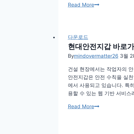
아
Read More
둑
이
사
폰
이
러
트
닝
다운로드
두
앱
현대안전지갑 바로가기
는
어
By
mindovermatter26
3월 2
법
플
건설 현장에서는 작업자의 안
추
안전지갑은 안전 수칙을 실천
천
에서 사용되고 있습니다. 특
나
용할 수 있는 웹 기반 서비
이
키
현
Read More
strava
대
안
전