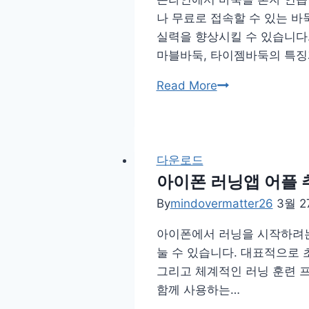
나 무료로 접속할 수 있는 바둑
실력을 향상시킬 수 있습니다
마블바둑, 타이젬바둑의 특징과
온
Read More
라
인
바
둑
다운로드
혼
아이폰 러닝앱 어플 추
자
By
mindovermatter26
3월 27
두
아이폰에서 러닝을 시작하려는 
기
눌 수 있습니다. 대표적으로 초보
연
그리고 체계적인 러닝 훈련 
습
함께 사용하는…
–
바