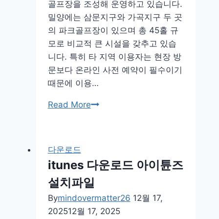
골프장을 조성해 운영하고 있습니다.
밀양에는 삼문지구와 가곡지구 두 곳
의 파크골프장이 있으며 총 45홀 규
모로 비교적 큰 시설을 갖추고 있습
니다. 특히 타 지역 이용자는 현장 방
문보다 온라인 사전 예약이 필수이기
때문에 이용…
밀
Read More
양
파
크
다운로드
골
itunes 다운로드 아이튠즈
프
설치파일
장
예
By
mindovermatter26
12월 17,
약
2025
12월 17, 2025