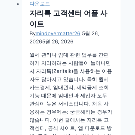
다운로드
쳐
자리톡 고객센터 어플 사
프
이트
로
그
By
mindovermatter26
5월 26,
램
2026
5월 26, 2026
추
월세 관리나 임대 관련 업무를 간편
천
하게 처리하려는 사람들이 늘어나면
다
서 자리톡(Zaritalk)을 사용하는 이용
운
자도 많아지고 있습니다. 특히 월세
로
카드결제, 임대관리, 세액공제 조회
드
기능 때문에 임대인과 세입자 모두
무
관심이 높은 서비스입니다. 처음 사
료
용하는 경우에는: 궁금해하는 경우가
많습니다. 이번 글에서는 자리톡 고
객센터, 공식 사이트, 앱 다운로드 방