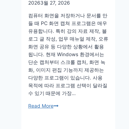
서
2026
3월 27, 2026
무
컴퓨터 화면을 저장하거나 문서를 만
료
들 때 PC 화면 캡쳐 프로그램은 매우
양
유용합니다. 특히 강의 자료 제작, 블
식
로그 글 작성, 업무 매뉴얼 제작, 오류
다
화면 공유 등 다양한 상황에서 활용
운
됩니다. 현재 Windows 환경에서는
hwp
단순 캡처부터 스크롤 캡처, 화면 녹
2025
화, 이미지 편집 기능까지 제공하는
pdf
다양한 프로그램이 있습니다. 사용
목적에 따라 프로그램 선택이 달라질
수 있기 때문에 가장…
pc
Read More
화
면
캡