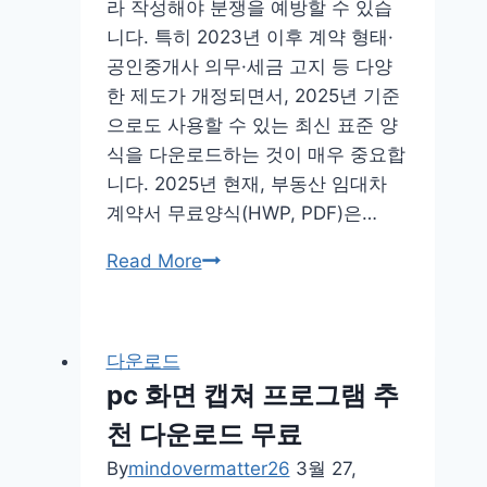
기
라 작성해야 분쟁을 예방할 수 있습
니다. 특히 2023년 이후 계약 형태·
공인중개사 의무·세금 고지 등 다양
한 제도가 개정되면서, 2025년 기준
으로도 사용할 수 있는 최신 표준 양
식을 다운로드하는 것이 매우 중요합
니다. 2025년 현재, 부동산 임대차
계약서 무료양식(HWP, PDF)은…
부
Read More
동
산
임
다운로드
대
pc 화면 캡쳐 프로그램 추
차
천 다운로드 무료
계
약
By
mindovermatter26
3월 27,