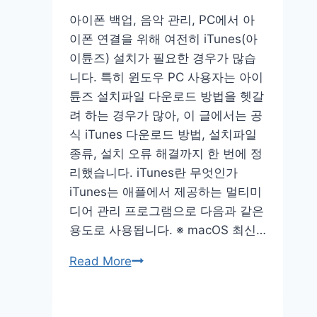
방
아이폰 백업, 음악 관리, PC에서 아
법
이폰 연결을 위해 여전히 iTunes(아
전
이튠즈) 설치가 필요한 경우가 많습
화
니다. 특히 윈도우 PC 사용자는 아이
번
튠즈 설치파일 다운로드 방법을 헷갈
호
려 하는 경우가 많아, 이 글에서는 공
위
식 iTunes 다운로드 방법, 설치파일
치
종류, 설치 오류 해결까지 한 번에 정
홈
리했습니다. iTunes란 무엇인가
페
iTunes는 애플에서 제공하는 멀티미
이
디어 관리 프로그램으로 다음과 같은
지
용도로 사용됩니다. ※ macOS 최신…
itunes
Read More
다
운