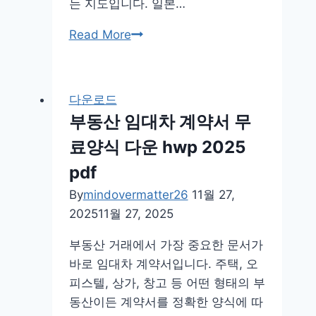
는 지도입니다. 일본…
일
Read More
본
지
도
다운로드
한
부동산 임대차 계약서 무
글
료양식 다운 hwp 2025
판
보
pdf
기
By
mindovermatter26
11월 27,
고
2025
11월 27, 2025
화
질
부동산 거래에서 가장 중요한 문서가
크
바로 임대차 계약서입니다. 주택, 오
게
피스텔, 상가, 창고 등 어떤 형태의 부
보
동산이든 계약서를 정확한 양식에 따