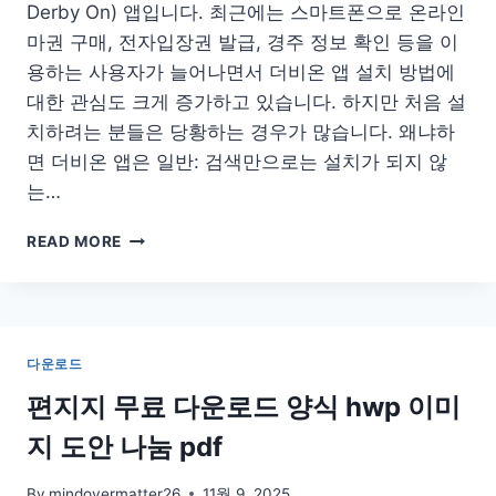
Derby On) 앱입니다. 최근에는 스마트폰으로 온라인
홈
페
마권 구매, 전자입장권 발급, 경주 정보 확인 등을 이
이
용하는 사용자가 늘어나면서 더비온 앱 설치 방법에
지
대한 관심도 크게 증가하고 있습니다. 하지만 처음 설
치하려는 분들은 당황하는 경우가 많습니다. 왜냐하
면 더비온 앱은 일반: 검색만으로는 설치가 되지 않
는…
한
READ MORE
국
마
사
회
더
다운로드
비
온
편지지 무료 다운로드 양식 hwp 이미
앱
지 도안 나눔 pdf
설
치
다
By
mindovermatter26
11월 9, 2025