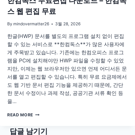
한컴독스 무료편집 다운로드 – 한컴독
드
스 웹 편집 무료
양
식
HWP
By
mindovermatter26
3월 28, 2026
이
한글(HWP) 문서를 별도의 프로그램 설치 없이 편집
미
지
할 수 있는 서비스로 **한컴독스**가 많은 사용자에
도
게 주목받고 있습니다. 기존에는 한컴오피스 프로그
안
램을 PC에 설치해야만 HWP 파일을 수정할 수 있었
나
눔
지만, 이제는 웹 브라우저만 있으면 언제 어디서든 문
PDF
서를 열고 편집할 수 있습니다. 특히 무료 요금제에서
도 웹 기반 문서 편집 기능을 제공하기 때문에, 간단
한 문서 수정이나 과제 작성, 공공기관 서류 확인 등
을…
한
READ MORE
컴
독
답글 남기기
스