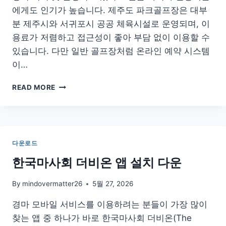
에게도 인기가 높습니다. 제주도 파크골프장은 대부
분 제주시와 서귀포시 공공 체육시설로 운영되며, 이
용료가 저렴하고 접근성이 좋아 부담 없이 이용할 수
있습니다. 다만 일반 골프장처럼 온라인 예약 시스템
이…
제
READ MORE
주
도
파
크
골
다운로드
프
장
한국마사회 더비온 앱 설치 다운
추
천
By
mindovermatter26
5월 27, 2026
예
약
경마 모바일 서비스를 이용하려는 분들이 가장 많이
방
찾는 앱 중 하나가 바로 한국마사회 더비온(The
법