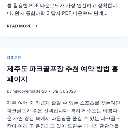
를 활용한 PDF 다운로드가 가장 안전하고 정확합니
다. 완자 통합과학 2 답지 PDF 다운로드 단계…
완
READ MORE
자
통
합
과
학
다운로드
2
답
제주도 파크골프장 추천 예약 방법 홈
지
페이지
PDF
문
제
By
mindovermatter26
3월 31, 2026
집
제주 여행 중 가볍게 즐길 수 있는 스포츠를 찾는다면
파크골프가 좋은 선택입니다. 특히 제주도는 아름다
운 자연 경관 속에서 라운딩을 즐길 수 있는 파크골프
장이 여러 곳 운영되고 있어 도민뿐 아니라 관광객들