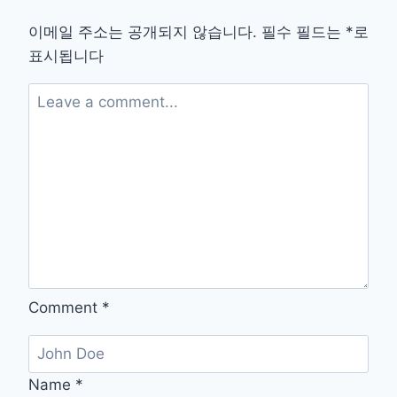
무
료
이메일 주소는 공개되지 않습니다.
필수 필드는
*
로
편
표시됩니다
집
다
운
로
드
–
한
컴
독
스
웹
편
집
Comment
*
무
료
Name
*