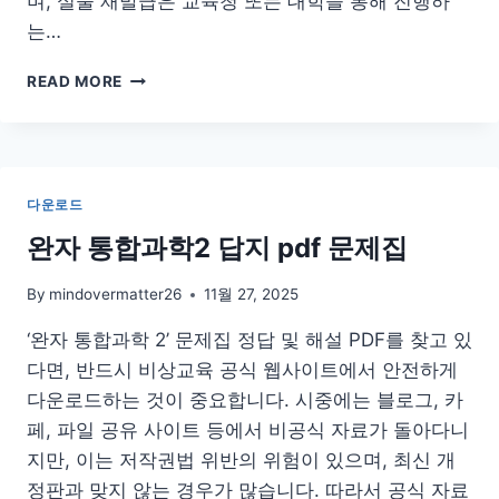
며, 실물 재발급은 교육청 또는 대학을 통해 진행하
는…
교
READ MORE
원
자
격
증
사
다운로드
본
재
완자 통합과학2 답지 pdf 문제집
발
급
By
mindovermatter26
11월 27, 2025
및
조
‘완자 통합과학 2’ 문제집 정답 및 해설 PDF를 찾고 있
회
다면, 반드시 비상교육 공식 웹사이트에서 안전하게
방
다운로드하는 것이 중요합니다. 시중에는 블로그, 카
법
페, 파일 공유 사이트 등에서 비공식 자료가 돌아다니
지만, 이는 저작권법 위반의 위험이 있으며, 최신 개
정판과 맞지 않는 경우가 많습니다. 따라서 공식 자료