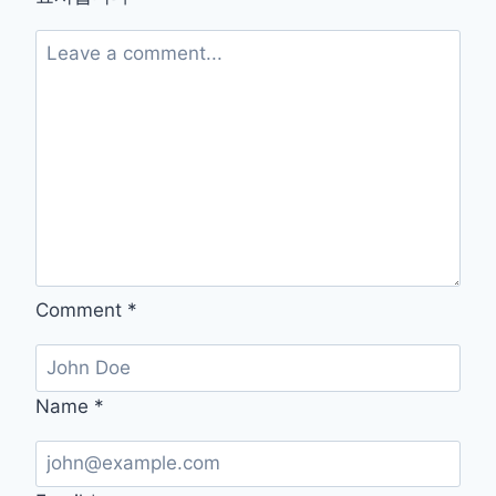
단
홈
페
이
지
주
소
통
합
연
금
포
털
Comment
*
Name
*