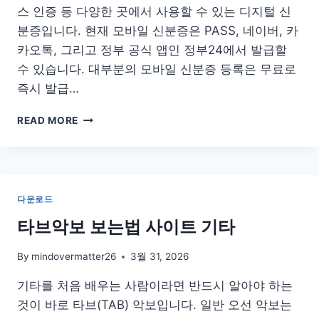
스 인증 등 다양한 곳에서 사용할 수 있는 디지털 신
분증입니다. 현재 모바일 신분증은 PASS, 네이버, 카
카오톡, 그리고 정부 공식 앱인 정부24에서 발급할
수 있습니다. 대부분의 모바일 신분증 등록은 무료로
즉시 발급…
PASS
READ MORE
네
이
버
카
카
다운로드
오
톡
타브악보 보는법 사이트 기타
모
바
By
mindovermatter26
3월 31, 2026
일
신
기타를 처음 배우는 사람이라면 반드시 알아야 하는
분
것이 바로 타브(TAB) 악보입니다. 일반 오선 악보는
증