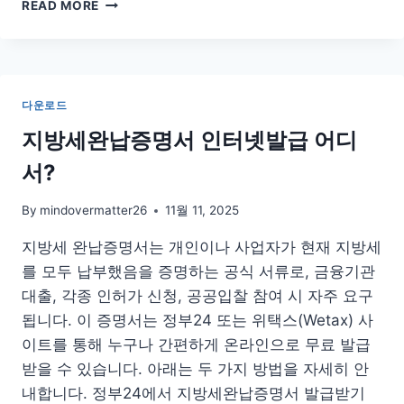
토
READ MORE
지
대
장
무
료
다운로드
열
람
지방세완납증명서 인터넷발급 어디
사
서?
이
트
인
By
mindovermatter26
11월 11, 2025
터
지방세 완납증명서는 개인이나 사업자가 현재 지방세
넷
발
를 모두 납부했음을 증명하는 공식 서류로, 금융기관
급
대출, 각종 인허가 신청, 공공입찰 참여 시 자주 요구
보
됩니다. 이 증명서는 정부24 또는 위택스(Wetax) 사
는
법
이트를 통해 누구나 간편하게 온라인으로 무료 발급
받을 수 있습니다. 아래는 두 가지 방법을 자세히 안
내합니다. 정부24에서 지방세완납증명서 발급받기