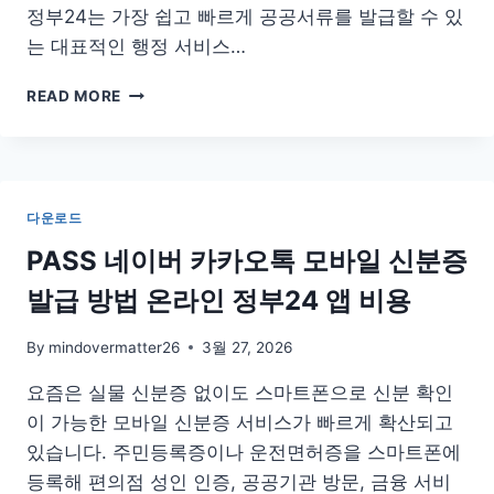
정부24는 가장 쉽고 빠르게 공공서류를 발급할 수 있
는 대표적인 행정 서비스…
지
READ MORE
방
세
완
납
증
다운로드
명
서
PASS 네이버 카카오톡 모바일 신분증
인
발급 방법 온라인 정부24 앱 비용
터
넷
발
By
mindovermatter26
3월 27, 2026
급
요즘은 실물 신분증 없이도 스마트폰으로 신분 확인
어
디
이 가능한 모바일 신분증 서비스가 빠르게 확산되고
서?
있습니다. 주민등록증이나 운전면허증을 스마트폰에
등록해 편의점 성인 인증, 공공기관 방문, 금융 서비