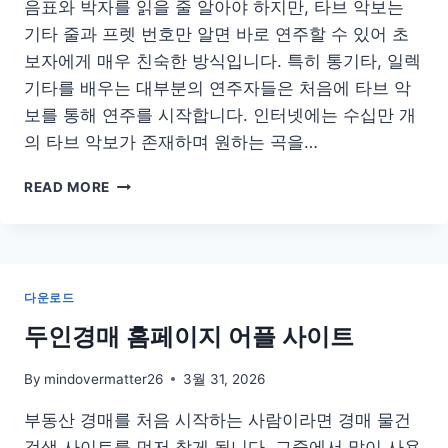
음표와 박자를 읽을 줄 알아야 하지만, 타브 악보는
발
급
기타 줄과 프렛 번호만 알면 바로 연주할 수 있어 초
방
보자에게 매우 친숙한 방식입니다. 특히 통기타, 일렉
법
기타를 배우는 대부분의 연주자들은 처음에 타브 악
온
보를 통해 연주를 시작합니다. 인터넷에는 수십만 개
라
인
의 타브 악보가 존재하며 원하는 곡을…
정
부
타
READ MORE
24
브
앱
악
비
보
용
보
는
다운로드
법
사
두인경매 홈페이지 어플 사이트
이
트
By
mindovermatter26
3월 31, 2026
기
타
부동산 경매를 처음 시작하는 사람이라면 경매 물건
검색 사이트를 먼저 찾게 됩니다. 그중에서 많이 사용