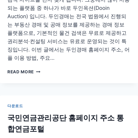
되는 플랫폼 중 하나가 바로 두인옥션(Dooin
Auction) 입니다. 두인경매는 전국 법원에서 진행되
는 부동산 경매 및 공매 정보를 제공하는 경매 정보
플랫폼으로, 기본적인 물건 검색은 무료로 제공하고
권리분석·컨설팅 서비스는 유료로 운영되는 것이 특
징입니다. 이번 글에서는 두인경매 홈페이지 주소, 어
플 이용 방법, 주요…
두
READ MORE
인
경
매
홈
페
다운로드
이
지
국민연금관리공단 홈페이지 주소 통
어
합연금포털
플
사