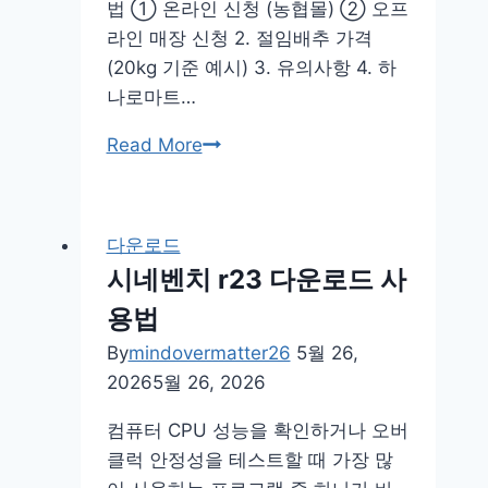
법 ① 온라인 신청 (농협몰) ② 오프
라인 매장 신청 2. 절임배추 가격
(20kg 기준 예시) 3. 유의사항 4. 하
나로마트…
하
Read More
나
로
마
다운로드
트
시네벤치 r23 다운로드 사
절
용법
임
배
By
mindovermatter26
5월 26,
추
2026
5월 26, 2026
사
컴퓨터 CPU 성능을 확인하거나 오버
전
클럭 안정성을 테스트할 때 가장 많
예