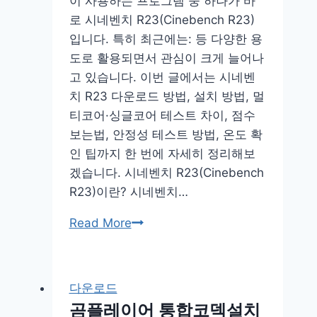
이 사용하는 프로그램 중 하나가 바
약
로 시네벤치 R23(Cinebench R23)
가
입니다. 특히 최근에는: 등 다양한 용
격
도로 활용되면서 관심이 크게 늘어나
신
고 있습니다. 이번 글에서는 시네벤
청
치 R23 다운로드 방법, 설치 방법, 멀
방
티코어·싱글코어 테스트 차이, 점수
법
보는법, 안정성 테스트 방법, 온도 확
20kg
인 팁까지 한 번에 자세히 정리해보
겠습니다. 시네벤치 R23(Cinebench
R23)이란? 시네벤치…
시
Read More
네
벤
치
다운로드
r23
곰플레이어 통합코덱설치