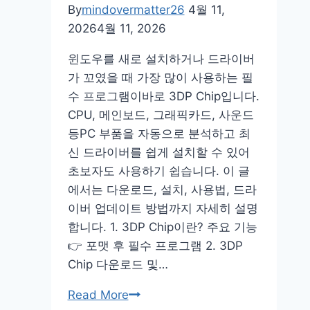
두
By
mindovermatter26
4월 11,
기
2026
4월 11, 2026
연
윈도우를 새로 설치하거나 드라이버
습
가 꼬였을 때 가장 많이 사용하는 필
–
수 프로그램이바로 3DP Chip입니다.
바
CPU, 메인보드, 그래픽카드, 사운드
둑
등PC 부품을 자동으로 분석하고 최
사
신 드라이버를 쉽게 설치할 수 있어
이
초보자도 사용하기 쉽습니다. 이 글
트
에서는 다운로드, 설치, 사용법, 드라
두
이버 업데이트 방법까지 자세히 설명
는
합니다. 1. 3DP Chip이란? 주요 기능
법
👉 포맷 후 필수 프로그램 2. 3DP
Chip 다운로드 및…
3dp
Read More