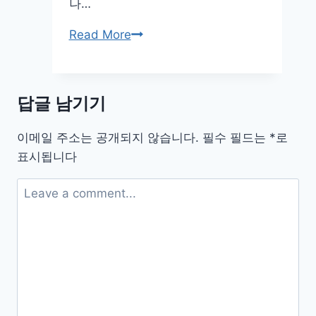
나…
곰
Read More
플
레
이
답글 남기기
어
통
이메일 주소는 공개되지 않습니다.
필수 필드는
*
로
합
표시됩니다
코
덱
설
치
무
료
다
운