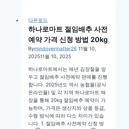
chip
다
운
다운로드
로
하나로마트 절임배추 사전
드
예약 가격 신청 방법 20kg
사
용
By
mindovermatter26
11월 10,
법
2025
11월 10, 2025
드
하나로마트에서는 매년 김장철을 앞
라
두고 절임배추 사전예약 판매를 진행
이
합니다. 2025년도 역시 농협몰(공식
버
온라인몰) 및 각 지역 하나로마트 매
업
장을 통해 20kg 절임배추 예약이 가
데
능하며, 가격은 생산지와 상품 등급,
이
수령 방식에 따라 다소 차이가 있습
트
니다. 1. 절임배추 사전예약 신청 방