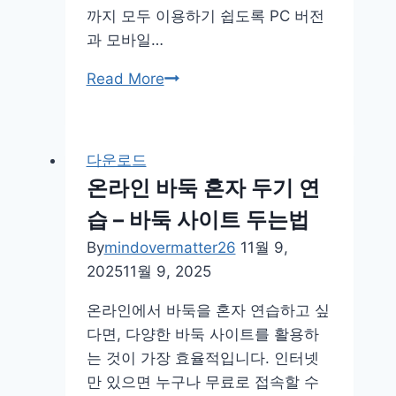
까지 모두 이용하기 쉽도록 PC 버전
과 모바일…
업
Read More
비
트
PC
다운로드
버
온라인 바둑 혼자 두기 연
전
습 – 바둑 사이트 두는법
다
운
By
mindovermatter26
11월 9,
로
2025
11월 9, 2025
드
온라인에서 바둑을 혼자 연습하고 싶
설
다면, 다양한 바둑 사이트를 활용하
치
는 것이 가장 효율적입니다. 인터넷
apk
만 있으면 누구나 무료로 접속할 수
앱