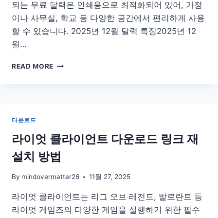
되는 무료 달력은 인쇄용으로 최적화되어 있어, 가정
이나 사무실, 학교 등 다양한 공간에서 편리하게 사용
할 수 있습니다. 2025년 12월 달력 특징2025년 12
월…
2025
READ MORE
년
12
월
달
력
다운로드
프
린
라이엇 클라이언트 다운로드 링크 재
트
설치 방법
PDF
무
료
By
mindovermatter26
11월 27, 2025
다
라이엇 클라이언트는 리그 오브 레전드, 발로란트 등
운
로
라이엇 게임즈의 다양한 게임을 실행하기 위한 필수
드