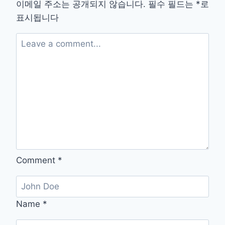
라
이메일 주소는 공개되지 않습니다.
필수 필드는
*
로
이
표시됩니다
버
다
운
로
드
설
치
방
법
Comment
*
Name
*