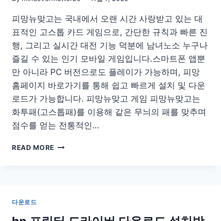
링
피망뉴맞고는 국내에서 오랜 시간 사랑받고 있는 대
크
재
표적인 고스톱 카드 게임으로, 간단한 규칙과 빠른 진
설
행, 그리고 실시간 대전 기능 덕분에 남녀노소 누구나
치
즐길 수 있는 인기 모바일 게임입니다.스마트폰 앱뿐
방
법
만 아니라 PC 버전으로도 플레이가 가능하며, 피망
홈페이지 바로가기를 통해 쉽고 빠르게 설치 및 다운
로드가 가능합니다. 피망뉴맞고 게임 피망뉴맞고는
화투패(고스톱패)를 이용해 같은 무늬의 패를 맞추며
점수를 얻는 전통적인…
피
READ MORE
망
뉴
맞
고
바
다운로드
로
가