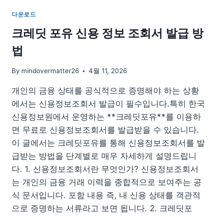
골
다운로드
프
장
크레딧 포유 신용 정보 조회서 발급 방
예
법
약
위
치
By
mindovermatter26
4월 11, 2026
홈
개인의 금융 상태를 공식적으로 증명해야 하는 상황
페
이
에서는 신용정보조회서 발급이 필수입니다.특히 한국
지
신용정보원에서 운영하는 **크레딧포유**를 이용하
주
면 무료로 신용정보조회서를 발급받을 수 있습니다.
소
방
이 글에서는 크레딧포유를 통해 신용정보조회서를 발
법
급받는 방법을 단계별로 매우 자세하게 설명드립니
다. 1. 신용정보조회서란 무엇인가? 신용정보조회서
는 개인의 금융 거래 이력을 종합적으로 보여주는 공
식 문서입니다. 포함 내용 즉, 내 신용 상태를 객관적
으로 증명하는 서류라고 보면 됩니다. 2. 크레딧포