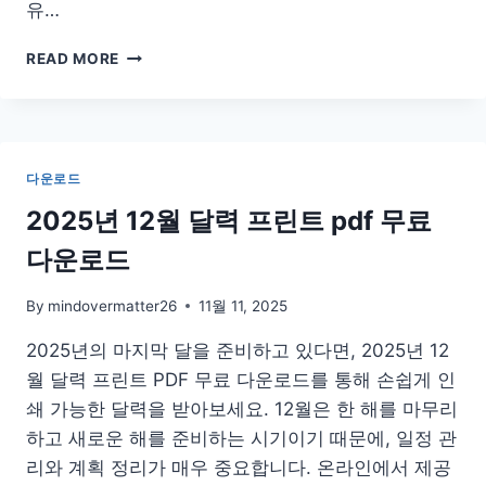
유…
크
READ MORE
레
딧
포
유
신
다운로드
용
정
2025년 12월 달력 프린트 pdf 무료
보
다운로드
조
회
서
By
mindovermatter26
11월 11, 2025
발
2025년의 마지막 달을 준비하고 있다면, 2025년 12
급
방
월 달력 프린트 PDF 무료 다운로드를 통해 손쉽게 인
법
쇄 가능한 달력을 받아보세요. 12월은 한 해를 마무리
하고 새로운 해를 준비하는 시기이기 때문에, 일정 관
리와 계획 정리가 매우 중요합니다. 온라인에서 제공