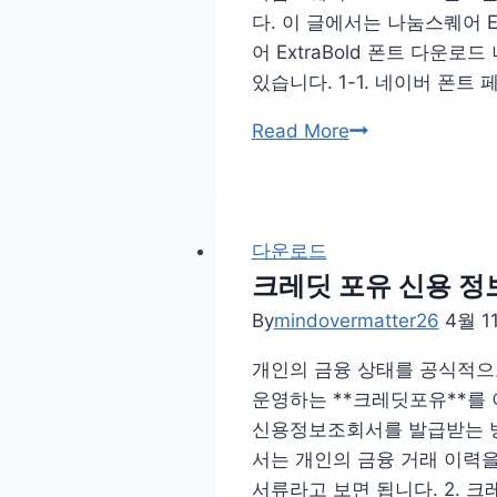
다. 이 글에서는 나눔스퀘어 E
어 ExtraBold 폰트 다운
있습니다. 1-1. 네이버 폰트 페
나
Read More
눔
스
퀘
어
다운로드
폰
크레딧 포유 신용 정
트
By
mindovermatter26
4월 11
다
개인의 금융 상태를 공식적
운
운영하는 **크레딧포유**를
로
신용정보조회서를 발급받는 방
드
서는 개인의 금융 거래 이력을
설
서류라고 보면 됩니다. 2. 
치