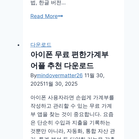
법, 한글 버전…
캡
Read More
컷
PC
버
다운로드
전
아이폰 무료 편한가계부
다
어플 추천 다운로드
운
로
By
mindovermatter26
11월 30,
드
2025
11월 30, 2025
무
아이폰 사용자라면 손쉽게 가계부를
료
작성하고 관리할 수 있는 무료 가계
한
부 앱을 찾는 것이 중요합니다. 요즘
글
은 단순히 수입과 지출을 기록하는
구
것뿐만 아니라, 자동화, 통합 자산 관
버