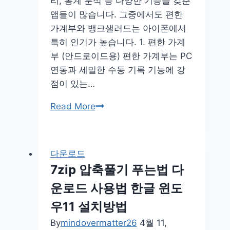
리, 통계 분석 등 다양한 기능을 갖춘
전
앱들이 많습니다. 그중에서도 편한
가계부와 뱅크샐러드는 아이폰에서
특히 인기가 높습니다. 1. 편한 가계
부 (안드로이드용) 편한 가계부는 PC
연동과 세밀한 수동 기록 기능에 강
점이 있는…
아
Read More
이
폰
무
다운로드
료
7zip 압축풀기 푸는법 다
편
운로드 사용법 한글 윈도
한
가
우11 설치방법
계
By
mindovermatter26
4월 11,