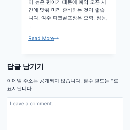
이 높은 편이기 때문에 예약 오픈 시
우
간에 맞춰 미리 준비하는 것이 좋습
11
니다. 여주 파크골프장은 오학, 점동,
설
…
치
방
여
Read More
법
주
파
크
답글 남기기
골
프
이메일 주소는 공개되지 않습니다.
필수 필드는
*
로
장
표시됩니다
예
약
하
기
홈