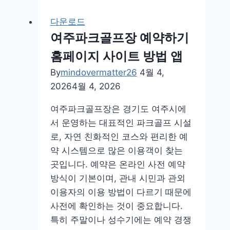
축
풀
다운로드
기
여주파크골프장 예약하기
푸
홈페이지 사이트 방법 앱
는
법
By
mindovermatter26
4월 4,
다
2026
4월 4, 2026
운
여주파크골프장은 경기도 여주시에
로
서 운영하는 대표적인 파크골프 시설
드
로, 자연 친화적인 코스와 편리한 예
사
약 시스템으로 많은 이용객이 찾는
용
곳입니다. 예약은 온라인 사전 예약
법
방식이 기본이며, 관내 시민과 관외
한
이용자의 이용 방법이 다르기 때문에
글
사전에 확인하는 것이 중요합니다.
윈
특히 주말이나 성수기에는 예약 경쟁
도