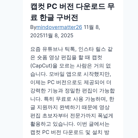
정
캡컷 PC 버전 다운로드 무
보
료 한글 구버전
누
출
By
mindovermatter26
11월 8,
유
2025
11월 8, 2025
출
요즘 유튜브나 틱톡, 인스타 릴스 같
사
은 숏폼 영상 편집을 할 때 캡컷
건
(CapCut)을 모르는 사람은 거의 없
보
습니다. 모바일 앱으로 시작했지만,
상
이제는 PC 버전으로도 제공되어 더
조
강력한 기능과 정밀한 편집이 가능합
회
니다. 특히 무료로 사용 가능하며, 한
확
글 지원까지 완벽하기 때문에 영상
인
편집 초보자부터 전문가까지 폭넓게
방
활용하고 있습니다. 이번 글에서는
법
캡컷 PC 버전 다운로드 및 설치 방