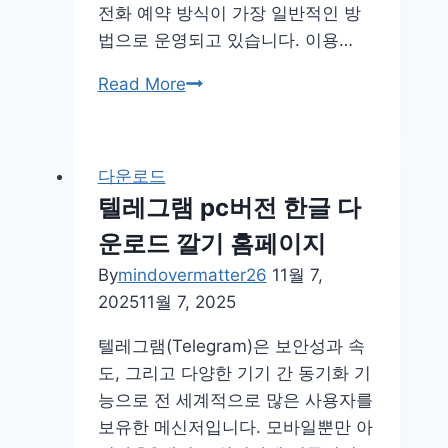
전화 예약 방식이 가장 일반적인 방
법으로 운영되고 있습니다. 이용…
양
Read More
양
파
크
다운로드
골
텔레그램 pc버전 한글 다
프
운로드 깔기 홈페이지
장
예
By
mindovermatter26
11월 7,
약
2025
11월 7, 2025
하
텔레그램(Telegram)은 보안성과 속
기
도, 그리고 다양한 기기 간 동기화 기
방
능으로 전 세계적으로 많은 사용자를
법
보유한 메신저입니다. 모바일뿐만 아
요