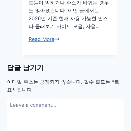
트들이 막히거나 주소가 바뀌는 경우
드
도 많아졌습니다. 이번 글에서는
qr
2026년 기준 현재 사용 가능한 인스
코
타 몰래보기 사이트 모음, 사용…
드
인
Read More
스
타
몰
답글 남기기
래
보
이메일 주소는 공개되지 않습니다.
필수 필드는
*
로
기
표시됩니다
사
이
트
2026
모