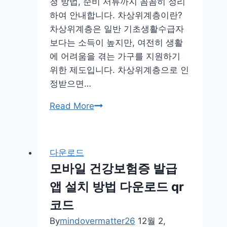
청 방법, 준비 서류까지 꼼꼼히 정리
방
하여 안내합니다. 차상위계층이란?
법
차상위계층은 일반 기초생활수급자
보다는 소득이 높지만, 여전히 생활
에 어려움을 겪는 가구를 지원하기
위한 제도입니다. 차상위계층으로 인
정받으면…
차
Read More
상
위
계
다운로드
층
모바일 건강보험증 발급
재
앱 설치 방법 다운로드 qr
산
기
코드
준
By
mindovermatter26
12월 2,