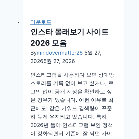
바
일
건
다운로드
강
인스타 몰래보기 사이트
보
2026 모음
험
증
By
mindovermatter26
5월 27,
발
2026
5월 27, 2026
급
인스타그램을 사용하다 보면 상대방
앱
스토리를 기록 없이 보고 싶거나, 로
설
그인 없이 공개 계정을 확인하고 싶
치
은 경우가 있습니다. 이런 이유로 최
방
근에도: 같은 키워드 검색량이 꾸준
법
히 높게 유지되고 있습니다. 특히
다
2026년 들어 인스타그램 보안 정책
운
이 강화되면서 기존에 잘 되던 사이
로