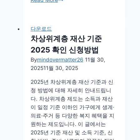
남
화
순
다운로드
파
차상위계층 재산 기준
크
2025 확인 신청방법
골
프
By
mindovermatter26
11월 30,
장
2025
11월 30, 2025
예
2025년 차상위계층 재산 기준과 신
약
청 방법에 대해 자세히 안내드립니
하
다. 차상위계층 제도는 소득과 재산
기
이 일정 기준 이하인 가구에게 생계·
홈
의료·주거 등 다양한 복지 혜택을 지
페
원하는 제도입니다. 이 글에서는
이
2025년 기준 재산 및 소득 기준, 신
지