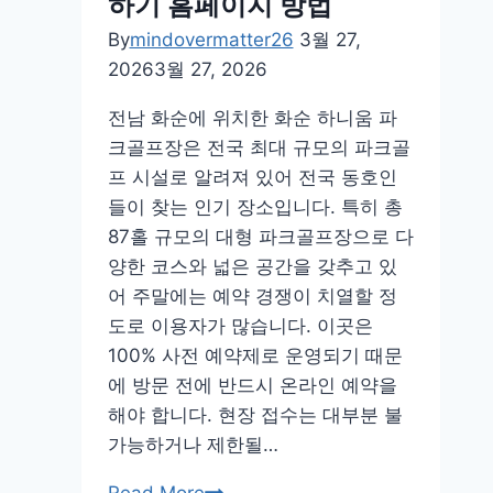
하기 홈페이지 방법
전
한
By
mindovermatter26
3월 27,
글
2026
3월 27, 2026
다
전남 화순에 위치한 화순 하니움 파
운
크골프장은 전국 최대 규모의 파크골
로
프 시설로 알려져 있어 전국 동호인
드
들이 찾는 인기 장소입니다. 특히 총
깔
87홀 규모의 대형 파크골프장으로 다
기
양한 코스와 넓은 공간을 갖추고 있
홈
어 주말에는 예약 경쟁이 치열할 정
페
도로 이용자가 많습니다. 이곳은
이
100% 사전 예약제로 운영되기 때문
지
에 방문 전에 반드시 온라인 예약을
해야 합니다. 현장 접수는 대부분 불
가능하거나 제한될…
전
Read More